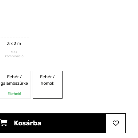
3 x 3 m
Más
kombináció
Fehér /
Fehér /
galambszürke
homok
Elérhető
Kosárba