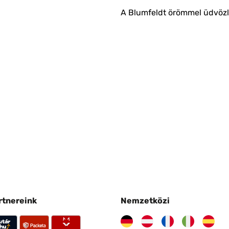
A Blumfeldt örömmel üdvözli
artnereink
Nemzetközi