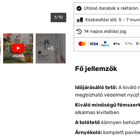
Utolsó darabok a raktáron.
1/10
Kézbesítési idő: 5 - 7 mu
14 napos elállási jog
+5
Fő jellemzők
Időjárásálló tető:
A kiváló 
megbízható védelmet nyújt 
Kiváló minőségű fémszer
alkalmas kivitelben
A tolótető
könnyen behúzha
Árnyékoló:
komplett pavilo