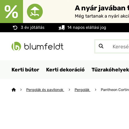
A nyár javában t
Még tartanak a nyári akc
3 év jótállás
14 napos elállási jog
Kerti bútor
Kerti dekoráció
Tűzrakóhelyek
Pergolák és pavilonok
Pergolák
Pantheon Cortina