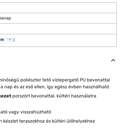
nkanap
minőségű poliészter tető vízlepergető PU bevonattal
a nap és az eső ellen, így egész évben használható
kezet
porszórt bevonattal, kültéri használatra
tó vagy visszahúzható
n készlet teraszokhoz és kültéri ülőhelyekhez