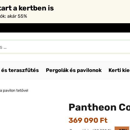
art a kertben is
iók: akár 55%
 és teraszfűtés
Pergolák és pavilonok
Kerti ki
 pavilon tetővel
Pantheon Cor
369 090 Ft