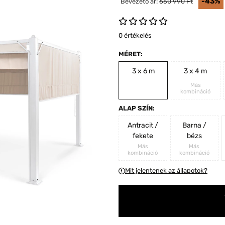
-43%
Bevezető ár:
650 990 Ft
0 értékelés
MÉRET:
3 x 6 m
3 x 4 m
Más
kombináció
ALAP SZÍN:
Antracit /
Barna /
fekete
bézs
Más
Más
kombináció
kombináció
Mit jelentenek az állapotok?