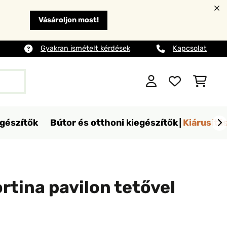
Vásároljon most!
Gyakran ismételt kérdések
Kapcsolat
egészítők
Bútor és otthoni kiegészítők
Kiárusítá
tina pavilon tetővel