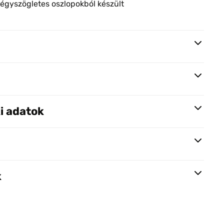
gyszögletes oszlopokból készült
i adatok
k