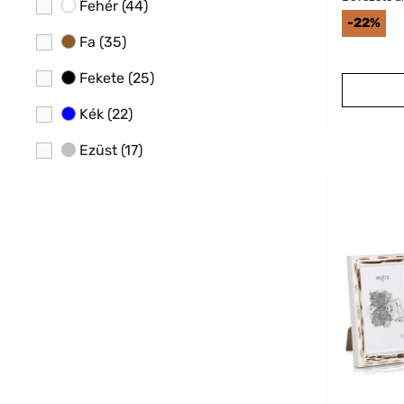
Fehér
(44)
-22%
Fa
(35)
Fekete
(25)
Kék
(22)
Ezüst
(17)
Arany
(12)
Réz
(5)
Barna
(4)
Narancs
(1)