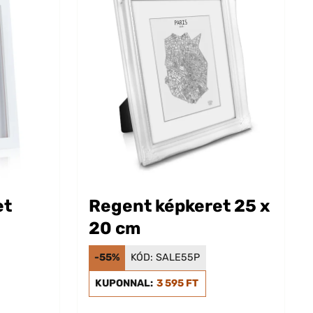
et
Regent képkeret 25 x
20 cm
-55%
KÓD:
SALE55P
KUPONNAL:
3 595 FT