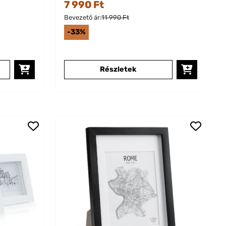
7 990 Ft
Bevezető ár:
11 990 Ft
-33%
Részletek