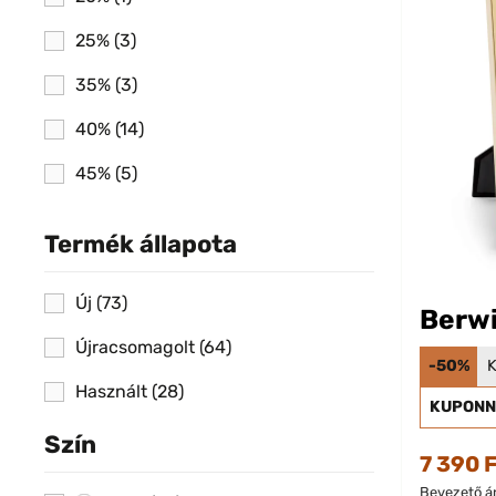
25%
(3)
35%
(3)
40%
(14)
45%
(5)
50%
(12)
Termék állapota
55%
(13)
Új
(73)
Berwi
Újracsomagolt
(64)
-50%
K
Használt
(28)
KUPONN
Szín
7 390 
Bevezető ár