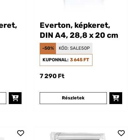
eret,
Everton, képkeret,
DIN A4, 28,8 x 20 cm
-50%
KÓD:
SALE50P
KUPONNAL:
3 645 FT
7 290 Ft
Részletek