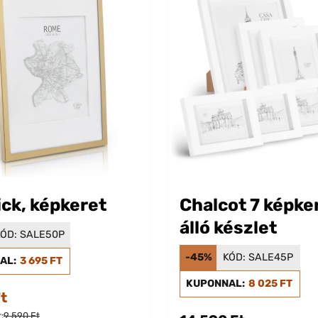
ck, képkeret
Chalcot 7 képke
álló készlet
ÓD:
SALE50P
-45%
KÓD:
SALE45P
AL:
3 695 FT
KUPONNAL:
8 025 FT
Ft
:
9 590 Ft