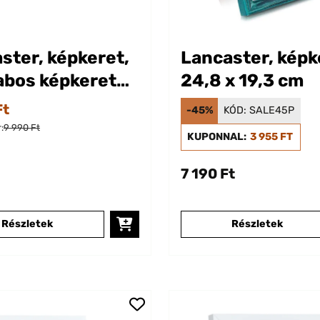
ster, képkeret,
Lancaster, képk
abos képkeret
24,8 x 19,3 cm
et, 17 x 12 cm
Ft
-45%
KÓD:
SALE45P
:
9 990 Ft
KUPONNAL:
3 955 FT
7 190 Ft
Részletek
Részletek