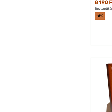
8 190 F
Bevezető ár
-6%