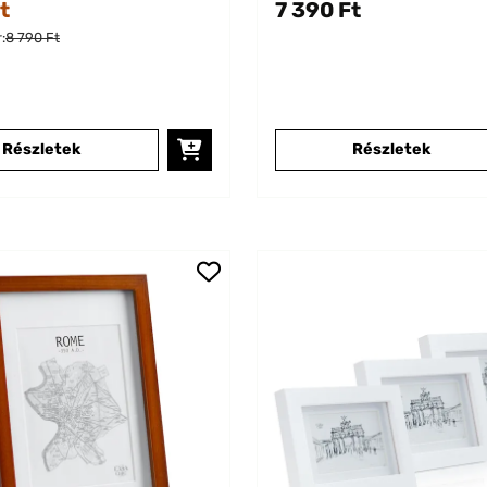
t
7 390 Ft
:
8 790 Ft
Részletek
Részletek