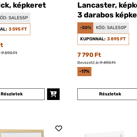
ck, képkeret
Lancaster, képk
3 darabos képke
ÓD:
SALE55P
készlet, 17 x 12
-50%
KÓD:
SALE50P
AL:
3 595 FT
KUPONNAL:
3 895 FT
Ft
:
9 590 Ft
7 790 Ft
Bevezető ár:
9 490 Ft
-17%
Részletek
Részletek