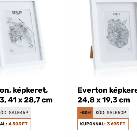
on, képkeret,
Everton képker
3, 41 x 28,7 cm
24,8 x 19,3 cm
KÓD:
SALE45P
-50%
KÓD:
SALE50P
AL:
4 505 FT
KUPONNAL:
3 695 FT