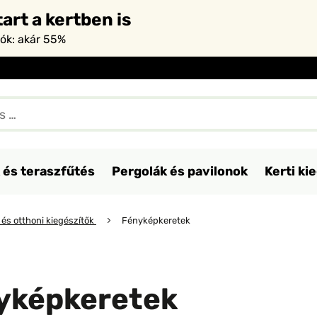
art a kertben is
iók: akár 55%
 és teraszfűtés
Pergolák és pavilonok
Kerti ki
 és otthoni kiegészítők
Fényképkeretek
yképkeretek