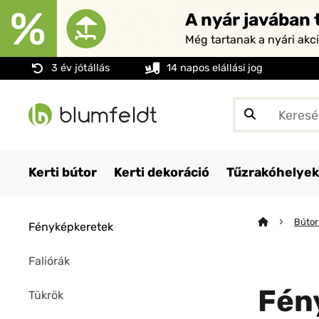
A nyár javában t
Még tartanak a nyári akc
3 év jótállás
14 napos elállási jog
Kerti bútor
Kerti dekoráció
Tűzrakóhelyek
Bútor
Fényképkeretek
Faliórák
Fén
Tükrök