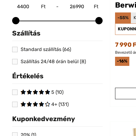
Berwi
Ft
-
Ft
-55%
K
KUPONN
Szállítás
7 990 
Standard szállítás
(66)
Bevezető ár
-16%
Szállítás 24/48 órán belül
(8)
Értékelés
5
(10)
4+
(131)
Kuponkedvezmény
20%
(1)