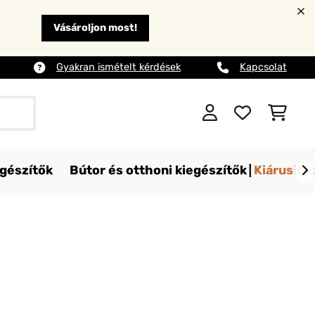
Vásároljon most!
Gyakran ismételt kérdések
Kapcsolat
egészítők
Bútor és otthoni kiegészítők
Kiárusítá