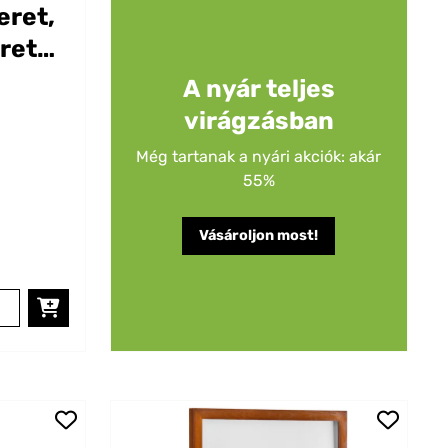
eret,
ret
 cm
A nyár teljes
virágzásban
Még tartanak a nyári akciók: akár
55%
Vásároljon most!