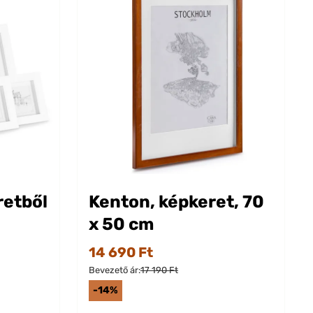
retből
Kenton, képkeret, 70
x 50 cm
14 690 Ft
Bevezető ár:
17 190 Ft
-14%