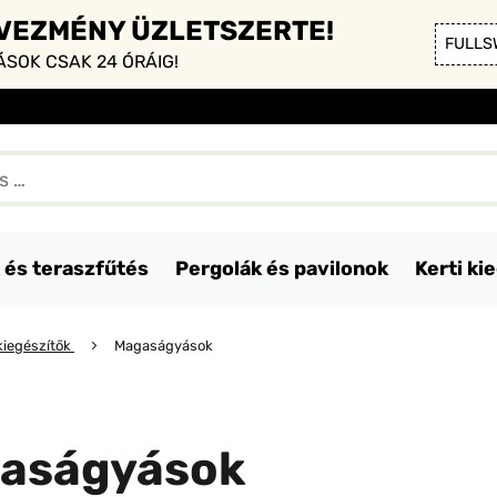
DVEZMÉNY ÜZLETSZERTE!
FULLS
SOK CSAK 24 ÓRÁIG!
 és teraszfűtés
Pergolák és pavilonok
Kerti ki
 kiegészítők
Magaságyások
aságyások