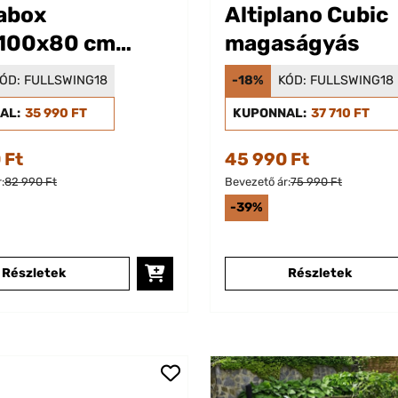
abox
Altiplano Cubic
100x80 cm
magaságyás
ságyás Ezüst
ÓD:
FULLSWING18
-18%
KÓD:
FULLSWING18
AL:
35 990 FT
KUPONNAL:
37 710 FT
 Ft
45 990 Ft
:
82 990 Ft
Bevezető ár:
75 990 Ft
-39%
Részletek
Részletek