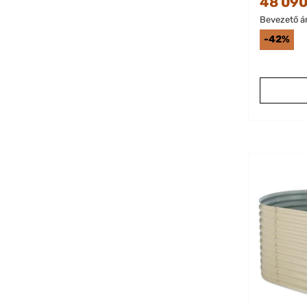
48 090
Bevezető ár
-42%