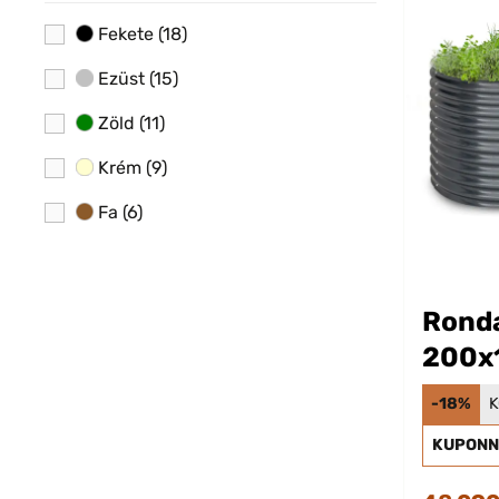
Fekete
(18)
Ezüst
(15)
Zöld
(11)
Krém
(9)
Fa
(6)
Narancs
(5)
Fehér
(4)
Rond
Barna
(3)
200x
Magas
Átlátszó
(2)
-18%
K
KUPONN