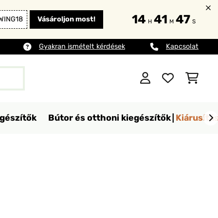
14
41
45
WING18
Vásároljon most!
H
M
S
Gyakran ismételt kérdések
Kapcsolat
egészítők
Bútor és otthoni kiegészítők
Kiárusítá