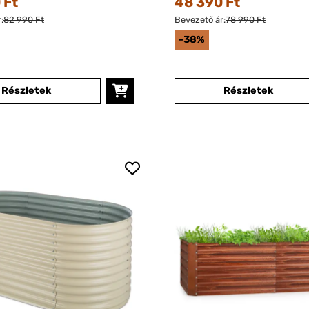
 Ft
48 390 Ft
:
82 990 Ft
Bevezető ár:
78 990 Ft
-38%
Részletek
Részletek