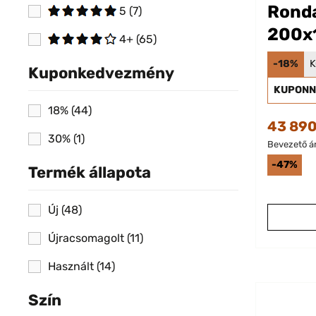
Rond
5
(7)
200x
4+
(65)
Maga
-18%
K
Kuponkedvezmény
KUPONN
18%
(44)
43 890
30%
(1)
Bevezető ár
-47%
Termék állapota
Új
(48)
Újracsomagolt
(11)
Használt
(14)
Szín