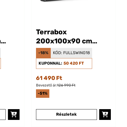
Terrabox
m
200x100x90 cm
zsda
Magaságyás Antracit
-18%
KÓD:
FULLSWING18
KUPONNAL:
50 420 FT
61 490 Ft
Bevezető ár:
126 990 Ft
-51%
Részletek