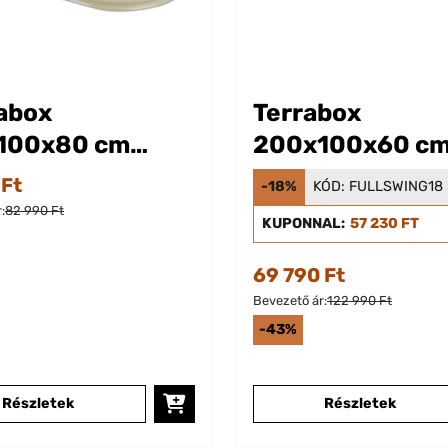
abox
Terrabox
100x80 cm
200x100x60 c
ságyás Krém
Magaságyás Ro
 Ft
-18%
KÓD:
FULLSWING18
hatás
:
82 990 Ft
KUPONNAL:
57 230 FT
69 790 Ft
Bevezető ár:
122 990 Ft
-43%
Részletek
Részletek