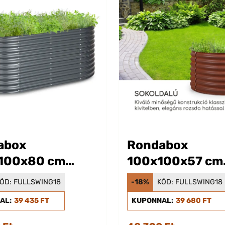
abox
Rondabox
100x80 cm
100x100x57 cm
ágyás Antracit
Magaságyás Ro
ÓD:
FULLSWING18
-18%
KÓD:
FULLSWING18
hatás
AL:
39 435 FT
KUPONNAL:
39 680 FT