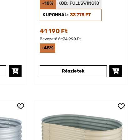
d
Magaságyás Fa hatás
-18%
KÓD:
FULLSWING18
KUPONNAL:
33 775 FT
41 190 Ft
Bevezető ár:
74 990 Ft
-45%
Részletek