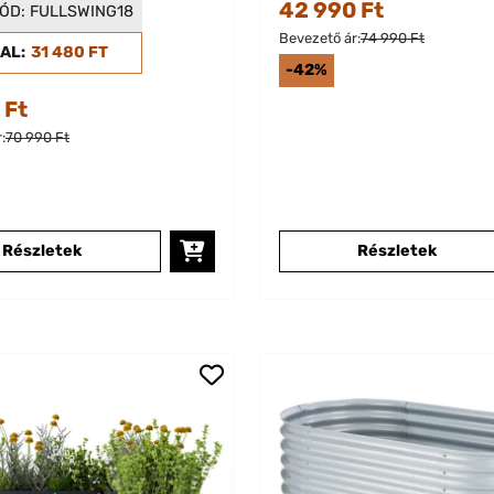
ságyás
Magaságyás Zöl
42 990 Ft
ÓD:
FULLSWING18
acit
Bevezető ár:
74 990 Ft
AL:
31 480 FT
-42%
 Ft
:
70 990 Ft
Részletek
Részletek