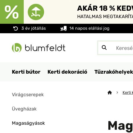
AKÁR 18 % KE
HATALMAS MEGTAKARÍTÁ
3 év jótállás
14 napos elállási jog
Kerti bútor
Kerti dekoráció
Tűzrakóhelyek
Kerti
Virágcserepek
Üvegházak
Mag
Magaságyások