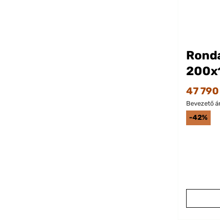
Rond
200x
Maga
47 790
Bevezető ár
-42%