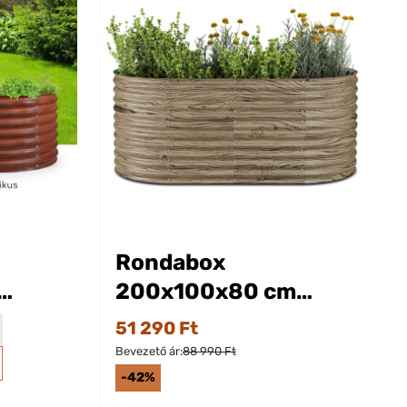
Rondabox
200x100x80 cm
zsda
Magaságyás Fa hatás
51 290 Ft
Bevezető ár:
88 990 Ft
-42%