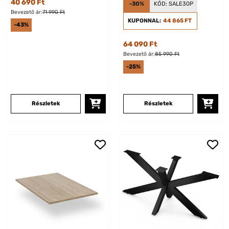
40 690 Ft
-30%
KÓD:
SALE30P
Bevezető ár:
71 990 Ft
KUPONNAL:
44 865 FT
-43%
64 090 Ft
Bevezető ár:
85 990 Ft
-25%
Részletek
Részletek