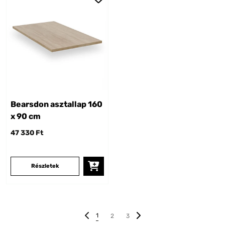
Bearsdon asztallap 160
x 90 cm
47 330 Ft
Részletek
1
2
3