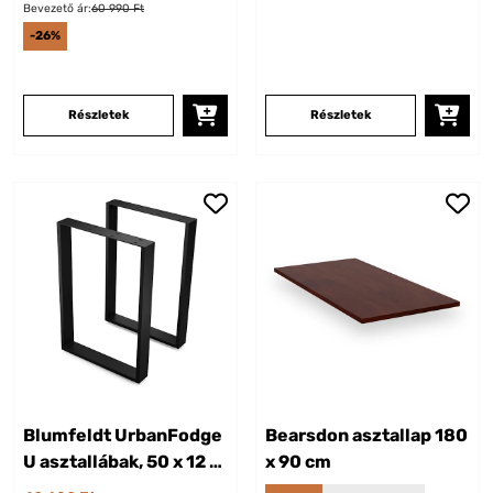
Bevezető ár:
60 990 Ft
-26%
Részletek
Részletek
Blumfeldt UrbanFodge
Bearsdon asztallap 180
U asztallábak, 50 x 12 x
x 90 cm
72 cm