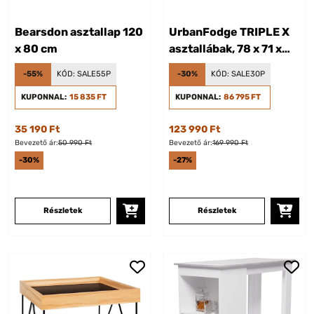
Bearsdon asztallap 120
UrbanFodge TRIPLE X
x 80 cm
asztallábak, 78 x 71 x
150 cm
-55%
KÓD:
SALE55P
-30%
KÓD:
SALE30P
KUPONNAL:
15 835 FT
KUPONNAL:
86 795 FT
35 190 Ft
123 990 Ft
Bevezető ár:
50 990 Ft
Bevezető ár:
169 990 Ft
-30%
-27%
Részletek
Részletek