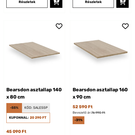
Részletek
Részletek
Bearsdon asztallap 140
Bearsdon asztallap 160
x 80 cm
x 90 cm
52 590 Ft
-55%
KÓD:
SALE55P
Bevezető ár:
76 990 Ft
KUPONNAL:
20 290 FT
-31%
45 090 Ft