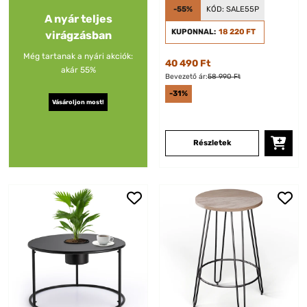
-55%
KÓD:
SALE55P
A nyár teljes
KUPONNAL:
18 220 FT
virágzásban
Még tartanak a nyári akciók:
40 490 Ft
akár 55%
Bevezető ár:
58 990 Ft
-31%
Vásároljon most!
Részletek