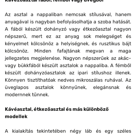
Az asztal a nappaliban nemcsak stílusával, hanem
anyagával is nagyban befolyásolhatja a szoba hatását.
A fából készült dohányzó vagy étkezőasztal nagyon
népszerű, mert ez az anyag sok melegséget és
kényelmet kölcsönöz a helyiségnek, és rusztikus bájt
kölcsönöz. Minden fafajtának megvan a maga
jellegzetes megjelenése. Nagyon népszerűek az akác-
vagy bükkfából készült asztalok a nappaliba. A fémből
készült dohányzóasztalok az ipari stílushoz illenek.
Könnyen tisztíthatóak nedves mikroszálas ruhával. Az
üveglapos asztalok könnyűnek, elegánsnak és
modernnek tűnnek.
Kávéasztal, étkezőasztal és más különböző
modellek
A kialakítás tekintetében négy láb és egy széles