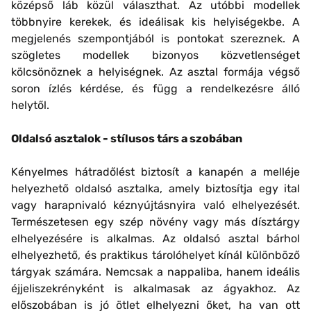
középső láb közül választhat. Az utóbbi modellek
többnyire kerekek, és ideálisak kis helyiségekbe. A
megjelenés szempontjából is pontokat szereznek. A
szögletes modellek bizonyos közvetlenséget
kölcsönöznek a helyiségnek. Az asztal formája végső
soron ízlés kérdése, és függ a rendelkezésre álló
helytől.
Oldalsó asztalok - stílusos társ a szobában
Kényelmes hátradőlést biztosít a kanapén a melléje
helyezhető oldalsó asztalka, amely biztosítja egy ital
vagy harapnivaló kéznyújtásnyira való elhelyezését.
Természetesen egy szép növény vagy más dísztárgy
elhelyezésére is alkalmas. Az oldalsó asztal bárhol
elhelyezhető, és praktikus tárolóhelyet kínál különböző
tárgyak számára. Nemcsak a nappaliba, hanem ideális
éjjeliszekrényként is alkalmasak az ágyakhoz. Az
előszobában is jó ötlet elhelyezni őket, ha van ott