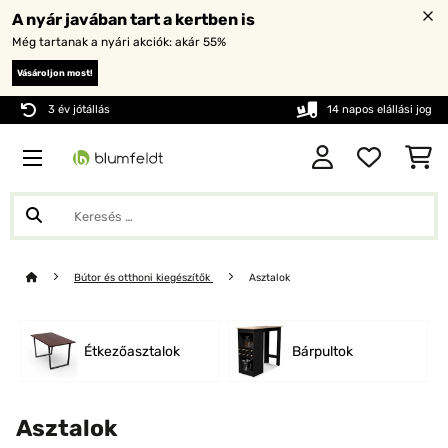
A nyár javában tart a kertben is
Még tartanak a nyári akciók: akár 55%
Vásároljon most!
3 év jótállás
14 napos elállási jog
Bútor és otthoni kiegészítők
Asztalok
Étkezőasztalok
Bárpultok
Asztalok