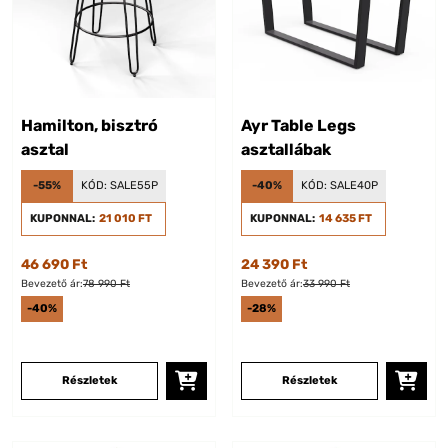
Hamilton, bisztró
Ayr Table Legs
asztal
asztallábak
-55%
KÓD:
SALE55P
-40%
KÓD:
SALE40P
KUPONNAL:
21 010 FT
KUPONNAL:
14 635 FT
46 690 Ft
24 390 Ft
Bevezető ár:
78 990 Ft
Bevezető ár:
33 990 Ft
-40%
-28%
Részletek
Részletek