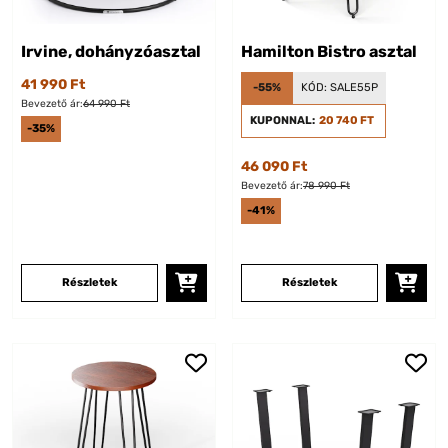
Irvine, dohányzóasztal
Hamilton Bistro asztal
41 990 Ft
-55%
KÓD:
SALE55P
Bevezető ár:
64 990 Ft
KUPONNAL:
20 740 FT
-35%
46 090 Ft
Bevezető ár:
78 990 Ft
-41%
Részletek
Részletek