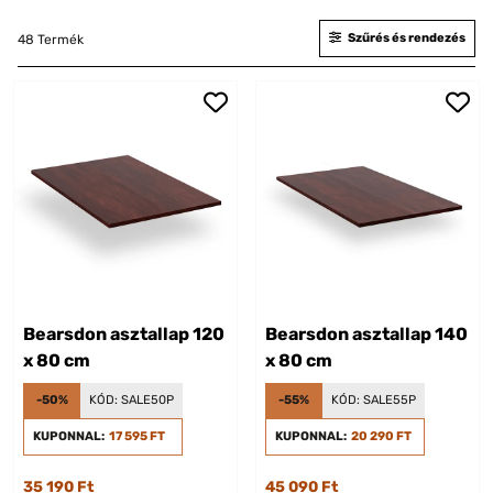
Szűrés és rendezés
48 Termék
Bearsdon asztallap 120
Bearsdon asztallap 140
x 80 cm
x 80 cm
-50%
KÓD:
SALE50P
-55%
KÓD:
SALE55P
KUPONNAL:
17 595 FT
KUPONNAL:
20 290 FT
35 190 Ft
45 090 Ft