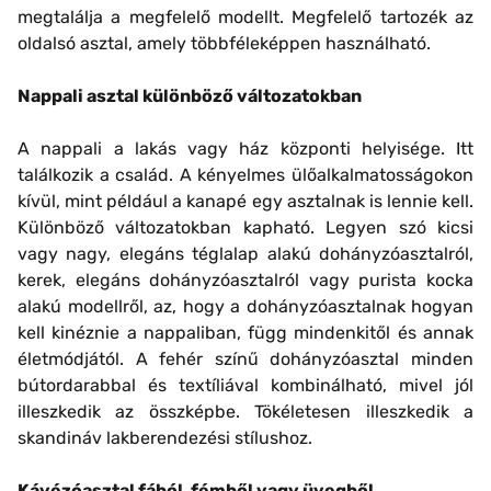
megtalálja a megfelelő modellt. Megfelelő tartozék az
oldalsó asztal, amely többféleképpen használható.
Nappali asztal különböző változatokban
A nappali a lakás vagy ház központi helyisége. Itt
találkozik a család. A kényelmes ülőalkalmatosságokon
kívül, mint például a kanapé egy asztalnak is lennie kell.
Különböző változatokban kapható. Legyen szó kicsi
vagy nagy, elegáns téglalap alakú dohányzóasztalról,
kerek, elegáns dohányzóasztalról vagy purista kocka
alakú modellről, az, hogy a dohányzóasztalnak hogyan
kell kinéznie a nappaliban, függ mindenkitől és annak
életmódjától. A fehér színű dohányzóasztal minden
bútordarabbal és textíliával kombinálható, mivel jól
illeszkedik az összképbe. Tökéletesen illeszkedik a
skandináv lakberendezési stílushoz.
Kávézóasztal fából, fémből vagy üvegből