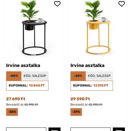
Irvine asztalka
Irvine asztalka
-50%
KÓD:
SALE50P
-55%
KÓD:
SALE55P
KUPONNAL:
13 845 FT
KUPONNAL:
13 315 FT
27 690 Ft
29 590 Ft
Bevezető ár:
42 990 Ft
Bevezető ár:
42 990 Ft
-35%
-31%