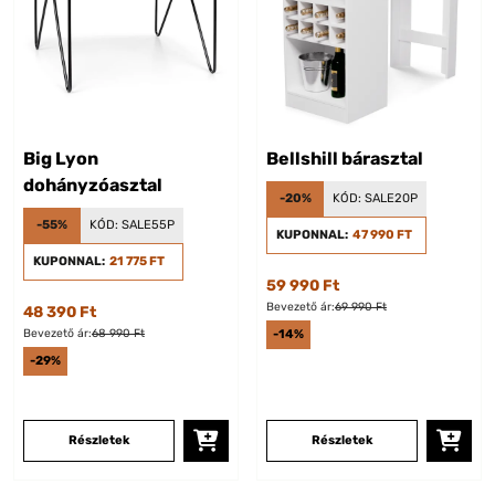
Big Lyon
Bellshill bárasztal
dohányzóasztal
-20%
KÓD:
SALE20P
-55%
KÓD:
SALE55P
KUPONNAL:
47 990 FT
KUPONNAL:
21 775 FT
59 990 Ft
Bevezető ár:
69 990 Ft
48 390 Ft
Bevezető ár:
68 990 Ft
-14%
-29%
Részletek
Részletek