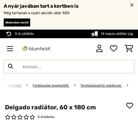
A nyár javában tart a kertben is
Még tartanak a nyári akciók: akár 55%
Vásároljon most!
3 év jótállás
14 napos elállási jog
oni kiegészítők
Fürdőszobai kiegészítők
Törölközőszárító radiátorok
Delgado radiátor, 60 x 180 cm
0 értékelés