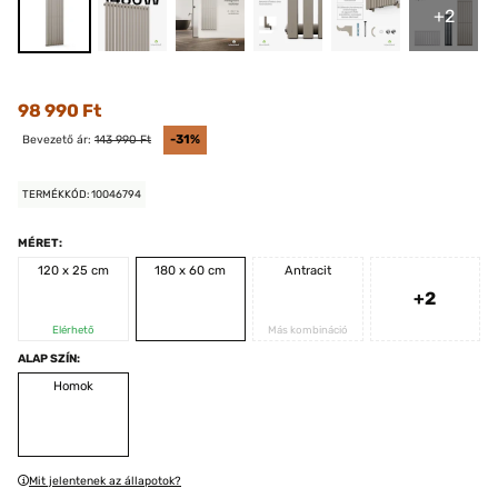
+2
98 990 Ft
Bevezető ár:
143 990 Ft
-31%
TERMÉKKÓD: 10046794
MÉRET:
120 x 25 cm
180 x 60 cm
Antracit
+2
Elérhető
Más kombináció
ALAP SZÍN:
Homok
Mit jelentenek az állapotok?