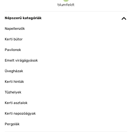
Népszerű kategóriák
Napellenzők
Kerti bútor
Pavilonok
Emelt virágágyások
Üvegházak
Kerti hinták
Tűzhelyek
Kerti asztalok
Kerti napozóágyak
Pergolák