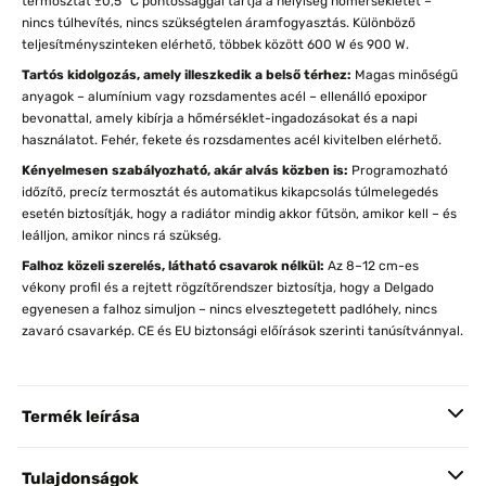
termosztát ±0,5 °C pontossággal tartja a helyiség hőmérsékletét –
nincs túlhevítés, nincs szükségtelen áramfogyasztás. Különböző
teljesítményszinteken elérhető, többek között 600 W és 900 W.
Tartós kidolgozás, amely illeszkedik a belső térhez:
Magas minőségű
anyagok – alumínium vagy rozsdamentes acél – ellenálló epoxipor
bevonattal, amely kibírja a hőmérséklet-ingadozásokat és a napi
használatot. Fehér, fekete és rozsdamentes acél kivitelben elérhető.
Kényelmesen szabályozható, akár alvás közben is:
Programozható
időzítő, precíz termosztát és automatikus kikapcsolás túlmelegedés
esetén biztosítják, hogy a radiátor mindig akkor fűtsön, amikor kell – és
leálljon, amikor nincs rá szükség.
Falhoz közeli szerelés, látható csavarok nélkül:
Az 8–12 cm-es
vékony profil és a rejtett rögzítőrendszer biztosítja, hogy a Delgado
egyenesen a falhoz simuljon – nincs elvesztegetett padlóhely, nincs
zavaró csavarkép. CE és EU biztonsági előírások szerinti tanúsítvánnyal.
Termék leírása
Tulajdonságok