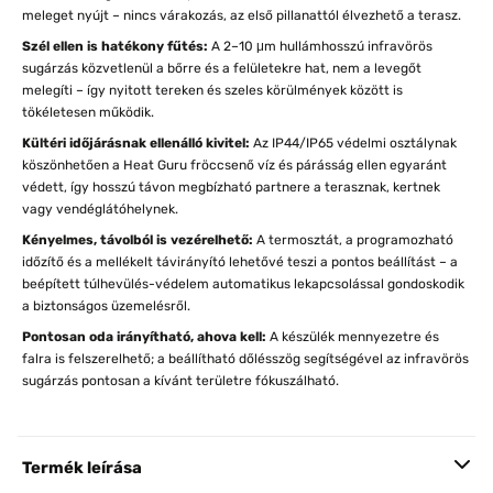
meleget nyújt – nincs várakozás, az első pillanattól élvezhető a terasz.
Szél ellen is hatékony fűtés:
A 2–10 μm hullámhosszú infravörös
sugárzás közvetlenül a bőrre és a felületekre hat, nem a levegőt
melegíti – így nyitott tereken és szeles körülmények között is
tökéletesen működik.
Kültéri időjárásnak ellenálló kivitel:
Az IP44/IP65 védelmi osztálynak
köszönhetően a Heat Guru fröccsenő víz és párásság ellen egyaránt
védett, így hosszú távon megbízható partnere a terasznak, kertnek
vagy vendéglátóhelynek.
Kényelmes, távolból is vezérelhető:
A termosztát, a programozható
időzítő és a mellékelt távirányító lehetővé teszi a pontos beállítást – a
beépített túlhevülés-védelem automatikus lekapcsolással gondoskodik
a biztonságos üzemelésről.
Pontosan oda irányítható, ahova kell:
A készülék mennyezetre és
falra is felszerelhető; a beállítható dőlésszög segítségével az infravörös
sugárzás pontosan a kívánt területre fókuszálható.
Termék leírása