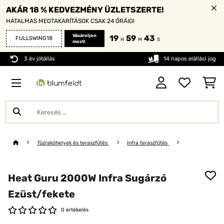
AKÁR 18 % KEDVEZMÉNY ÜZLETSZERTE!
HATALMAS MEGTAKARÍTÁSOK CSAK 24 ÓRÁIG!
Vásároljon
19
59
43
FULLSWING18
H
M
S
most!
3 év jótállás
14 napos elállási jog
Tűzrakóhelyek és teraszfűtés
Infra teraszfűtés
Heat Guru 2000W Infra Sugárzó
Ezüst/fekete
0 értékelés