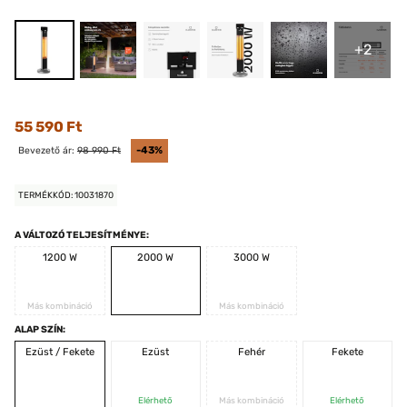
+2
55 590 Ft
Bevezető ár:
98 990 Ft
-43%
TERMÉKKÓD: 10031870
A VÁLTOZÓ TELJESÍTMÉNYE:
1200 W
2000 W
3000 W
Más kombináció
Más kombináció
ALAP SZÍN:
Ezüst / Fekete
Ezüst
Fehér
Fekete
Elérhető
Más kombináció
Elérhető