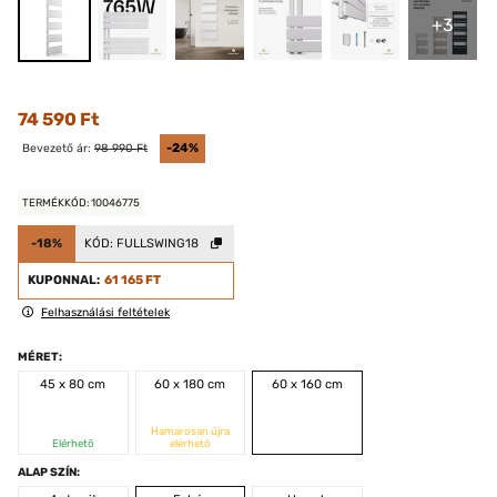
+3
74 590 Ft
Bevezető ár:
98 990 Ft
-24%
TERMÉKKÓD: 10046775
-18%
KÓD:
FULLSWING18
KUPONNAL:
61 165 FT
Felhasználási feltételek
MÉRET:
45 x 80 cm
60 x 180 cm
60 x 160 cm
Hamarosan újra
Elérhető
elérhető
ALAP SZÍN: