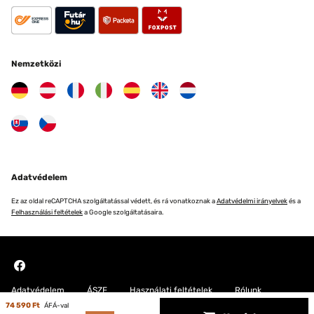
Nemzetközi
Adatvédelem
Ez az oldal reCAPTCHA szolgáltatással védett, és rá vonatkoznak a
Adatvédelmi irányelvek
és a
Felhasználási feltételek
a Google szolgáltatásaira.
Adatvédelem
ÁSZF
Használati feltételek
Rólunk
74 590 Ft
ÁFÁ-val