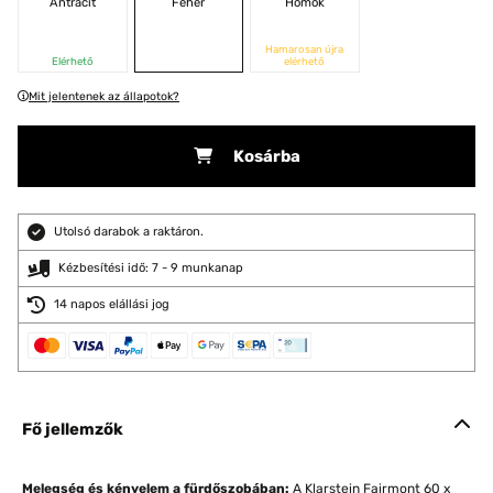
Antracit
Fehér
Homok
Hamarosan újra
Elérhető
elérhető
Mit jelentenek az állapotok?
Kosárba
Utolsó darabok a raktáron.
Kézbesítési idő: 7 - 9 munkanap
14 napos elállási jog
Fő jellemzők
Melegség és kényelem a fürdőszobában:
A Klarstein Fairmont 60 x