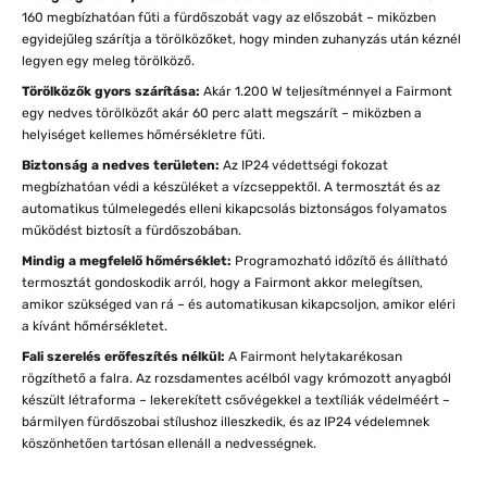
160 megbízhatóan fűti a fürdőszobát vagy az előszobát – miközben
egyidejűleg szárítja a törölközőket, hogy minden zuhanyzás után kéznél
legyen egy meleg törölköző.
Törölközők gyors szárítása:
Akár 1.200 W teljesítménnyel a Fairmont
egy nedves törölközőt akár 60 perc alatt megszárít – miközben a
helyiséget kellemes hőmérsékletre fűti.
Biztonság a nedves területen:
Az IP24 védettségi fokozat
megbízhatóan védi a készüléket a vízcseppektől. A termosztát és az
automatikus túlmelegedés elleni kikapcsolás biztonságos folyamatos
működést biztosít a fürdőszobában.
Mindig a megfelelő hőmérséklet:
Programozható időzítő és állítható
termosztát gondoskodik arról, hogy a Fairmont akkor melegítsen,
amikor szükséged van rá – és automatikusan kikapcsoljon, amikor eléri
a kívánt hőmérsékletet.
Fali szerelés erőfeszítés nélkül:
A Fairmont helytakarékosan
rögzíthető a falra. Az rozsdamentes acélból vagy krómozott anyagból
készült létraforma – lekerekített csővégekkel a textíliák védelméért –
bármilyen fürdőszobai stílushoz illeszkedik, és az IP24 védelemnek
köszönhetően tartósan ellenáll a nedvességnek.