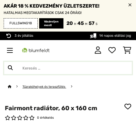
AKÁR 18 % KEDVEZMÉNY ÜZLETSZERTE!
HATALMAS MEGTAKARÍTÁSOK CSAK 24 ÓRÁIG!
Vásároljon
20
45
55
FULLSWING18
H
M
S
most!
3 év jótállás
14 napos elállási jog
Tűzrakóhelyek és teraszfűtés
Fairmont radiátor, 60 x 160 cm
0 értékelés