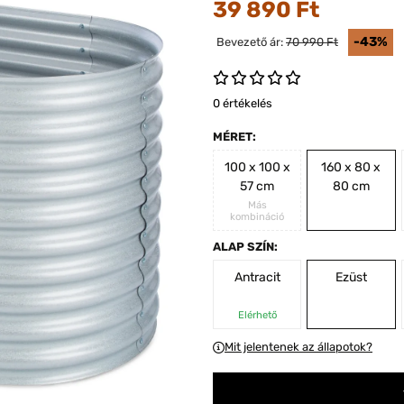
39 890 Ft
-43%
Bevezető ár:
70 990 Ft
0 értékelés
MÉRET:
100 x 100 x
160 x 80 x
57 cm
80 cm
Más
kombináció
ALAP SZÍN:
Antracit
Ezüst
Elérhető
Mit jelentenek az állapotok?