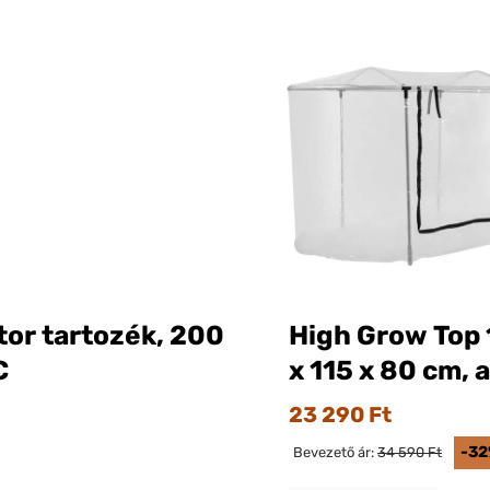
tor tartozék, 200
High Grow Top 1
C
x 115 x 80 cm, 
23 290 Ft
-3
Bevezető ár:
34 590 Ft