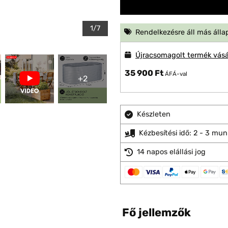
1/7
Rendelkezésre áll más álla
Újracsomagolt termék vásá
35 900 Ft
ÁFÁ-val
+2
Készleten
Kézbesítési idő: 2 - 3 mu
14 napos elállási jog
Fő jellemzők