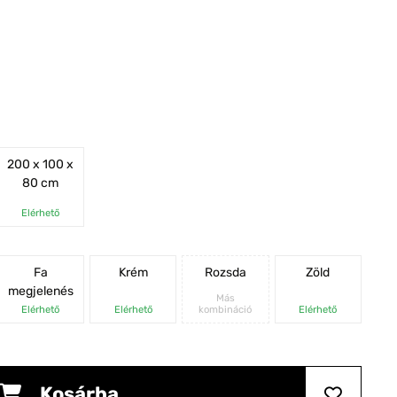
200 x 100 x
80 cm
Elérhető
Fa
Krém
Rozsda
Zöld
megjelenés
Más
Elérhető
Elérhető
kombináció
Elérhető
Kosárba