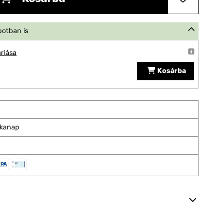
potban is
rlása
Kosárba
nkanap