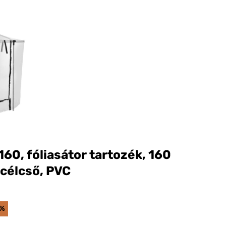
60, fóliasátor tartozék, 160
acélcső, PVC
2%