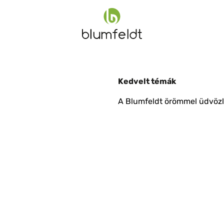
Kedvelt témák
A Blumfeldt örömmel üdvözli