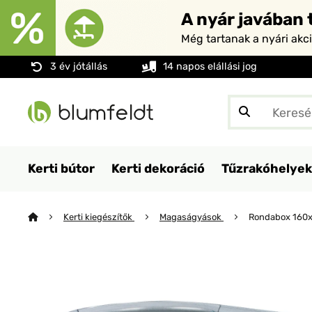
A nyár javában t
Még tartanak a nyári akc
3 év jótállás
14 napos elállási jog
Kerti bútor
Kerti dekoráció
Tűzrakóhelyek
Kerti kiegészítők
Magaságyások
Rondabox 160