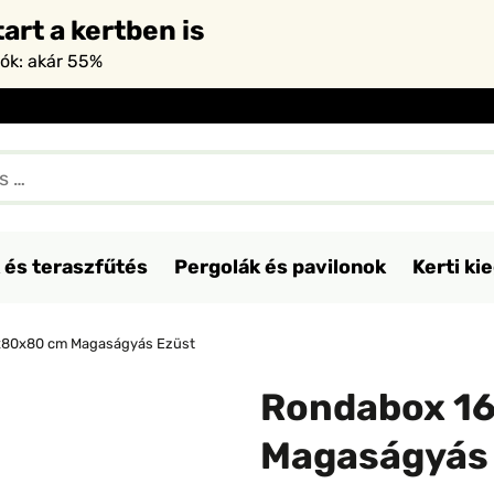
art a kertben is
iók: akár 55%
 és teraszfűtés
Pergolák és pavilonok
Kerti ki
x80x80 cm Magaságyás Ezüst
Rondabox 1
Magaságyás