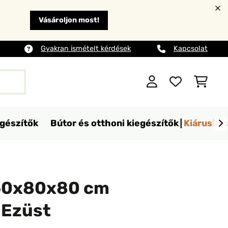
Vásároljon most!
Gyakran ismételt kérdések
Kapcsolat
egészítők
Bútor és otthoni kiegészítők
Kiárusítá
60x80x80 cm
 Ezüst