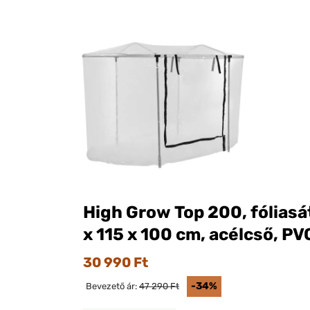
High Grow Top 200, fóliasá
x 115 x 100 cm, acélcső, PV
30 990 Ft
-34%
Bevezető ár:
47 290 Ft