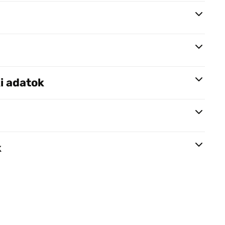
i adatok
k