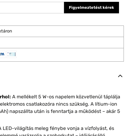
Figyelmeztetést kérek
ktáron
rhol:
A mellékelt 5 W-os napelem közvetlenül táplálja
 elektromos csatlakozóra nincs szükség. A lítium-ion
mAh) napszállta után is fenntartja a működést – akár 5
 LED-világítás meleg fénybe vonja a vízfolyást, és
őelemmé varázsolja a szoborkutat – időjárásálló