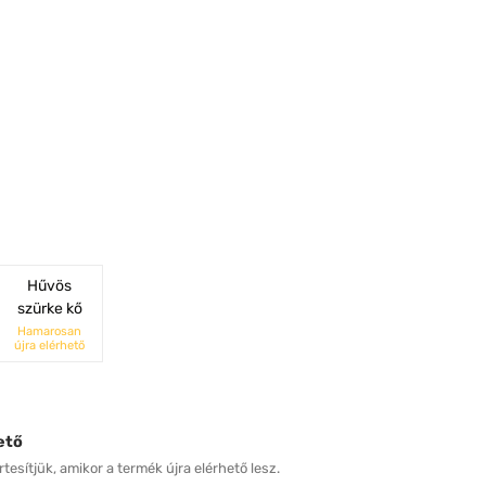
Hűvös
szürke kő
Hamarosan
újra elérhető
ető
tesítjük, amikor a termék újra elérhető lesz.