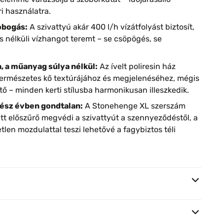
ri használatra.
obogás:
A szivattyú akár 400 l/h vízátfolyást biztosít,
 nélküli vízhangot teremt – se csöpögés, se
, a műanyag súlya nélkül:
Az ívelt poliresin ház
természetes kő textúrájához és megjelenéséhez, mégis
 – minden kerti stílusba harmonikusan illeszkedik.
gész évben gondtalan:
A Stonehenge XL szerszám
tett előszűrő megvédi a szivattyút a szennyeződéstől, a
len mozdulattal teszi lehetővé a fagybiztos téli