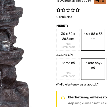
-44%
Bevezető ár:
180 990 Ft
0 értékelés
MÉRET:
30 x 50 x
46 x 88 x 35
26,5 cm
cm
Más
kombináció
ALAP SZÍN:
Barna kő
Fekete onyx
kő
Más
kombináció
Mit jelentenek az állapotok?
Elérhetőség emlékezt
Adja meg e-mail címét, és ér