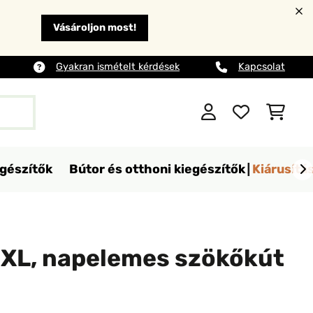
Vásároljon most!
Gyakran ismételt kérdések
Kapcsolat
egészítők
Bútor és otthoni kiegészítők
Kiárusítá
XL, napelemes szökőkút