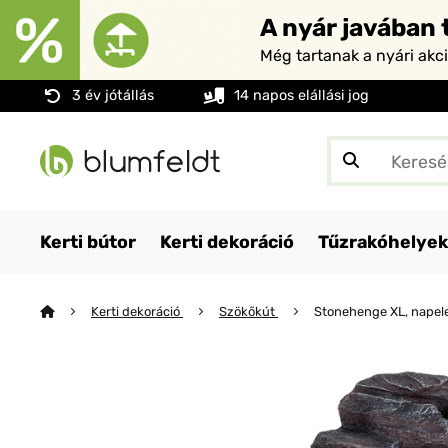
A nyár javában t
Még tartanak a nyári akc
3 év jótállás
14 napos elállási jog
Kerti bútor
Kerti dekoráció
Tűzrakóhelyek
Kerti dekoráció
Szökőkút
Stonehenge XL, napel