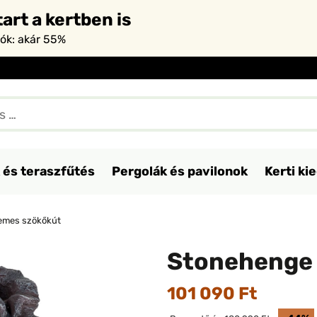
art a kertben is
iók: akár 55%
 és teraszfűtés
Pergolák és pavilonok
Kerti ki
emes szökőkút
Stonehenge 
101 090 Ft