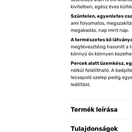
kivitelben, egész éves külté
Szüntelen, egyenletes cs
ami folyamatos, megszakítás
megakadás, nap mint nap.
A természetes kő látványa
megtévesztésig hasonlít a 
könnyű és könnyen kezelhető
Percek alatt üzemkész, e
nélkül felállítható. A beépí
lecsapoló szelep pedig egyet
leállítást.
Termék leírása
Tulajdonságok