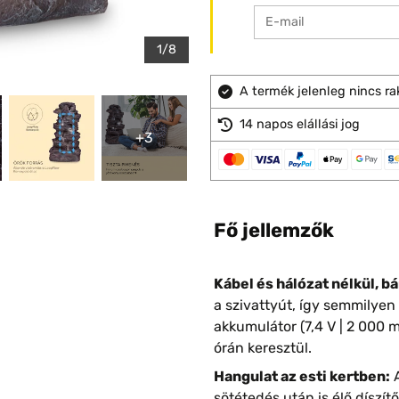
1/8
A termék jelenleg nincs ra
14 napos elállási jog
+3
Fő jellemzők
Kábel és hálózat nélkül, bá
a szivattyút, így semmilyen
akkumulátor (7,4 V | 2 000 
órán keresztül.
Hangulat az esti kertben:
A
sötétedés után is élő díszít