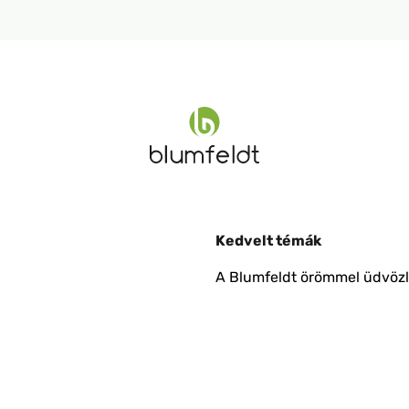
Kedvelt témák
A Blumfeldt örömmel üdvözli