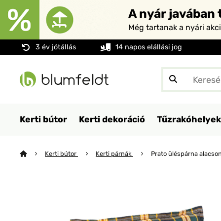
A nyár javában t
Még tartanak a nyári akc
3 év jótállás
14 napos elállási jog
Kerti bútor
Kerti dekoráció
Tűzrakóhelyek
Kerti bútor
Kerti párnák
Prato üléspárna alacso