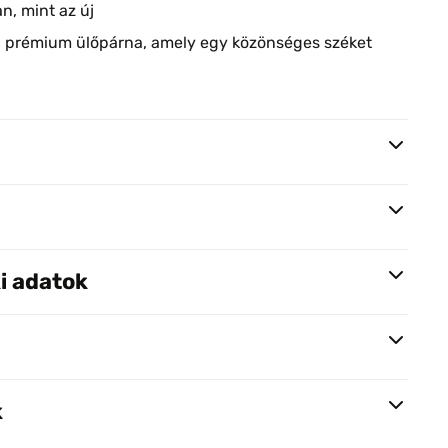
an, mint az új
:
prémium ülőpárna, amely egy közönséges széket
i adatok
k