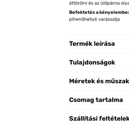
áttörölni és az ülőpárna oly
Befektetés a kényelembe
pihenőhellyé varázsolja
Termék leírása
Tulajdonságok
Méretek és műszak
Csomag tartalma
Szállítási feltétele