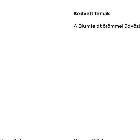
Kedvelt témák
A Blumfeldt örömmel üdvözli