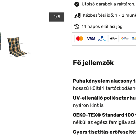
Utolsó darabok a raktáron.
Kézbesítési idő: 1 - 2 mu
1/5
14 napos elállási jog
Fő jellemzők
Puha kényelem alacsony t
hosszú kültéri tartózkodásh
UV-ellenálló poliészter hu
nyáron kint is
OEKO-TEX® Standard 100 
nélkül az egész famiglia sz
Gyors tisztítás erőfeszíté