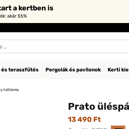
art a kertben is
iók: akár 55%
 és teraszfűtés
Pergolák és pavilonok
Kerti ki
ny háttámla
Prato ülésp
13 490 Ft