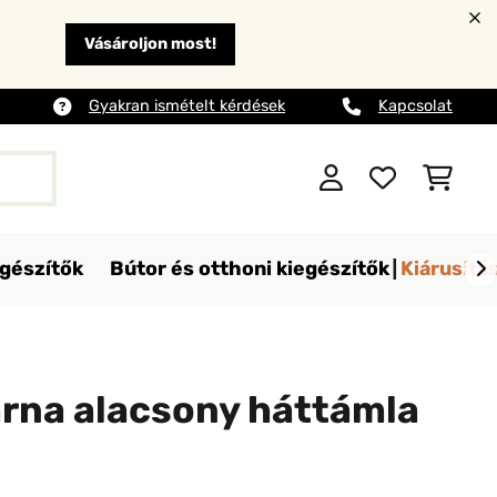
Vásároljon most!
Gyakran ismételt kérdések
Kapcsolat
egészítők
Bútor és otthoni kiegészítők
Kiárusítá
árna alacsony háttámla