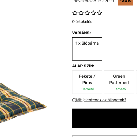
-30%
Bevezető ár:
19 290 Ft
0 értékelés
VARIÁNS:
1 x ülőpárna
ALAP SZÍN:
Fekete /
Green
Piros
Patterned
Elérhető
Elérhető
Mit jelentenek az állapotok?