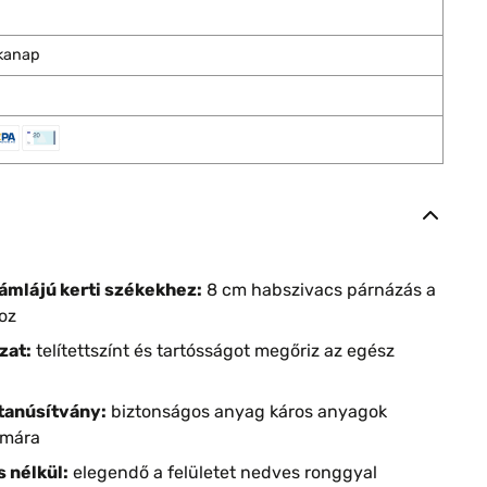
nkanap
ámlájú kerti székekhez:
8 cm habszivacs párnázás a
oz
zat:
telítettszínt és tartósságot megőriz az egész
tanúsítvány:
biztonságos anyag káros anyagok
ámára
s nélkül:
elegendő a felületet nedves ronggyal