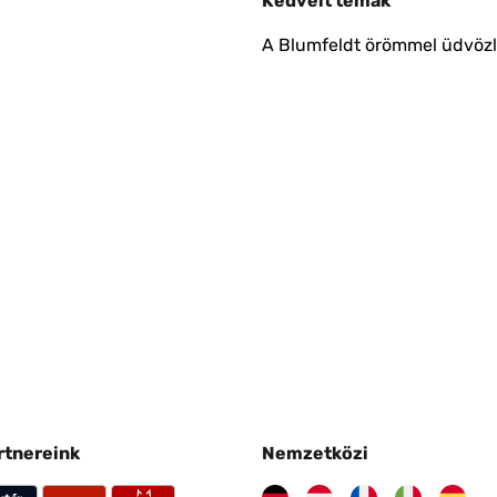
Kedvelt témák
A Blumfeldt örömmel üdvözli
artnereink
Nemzetközi