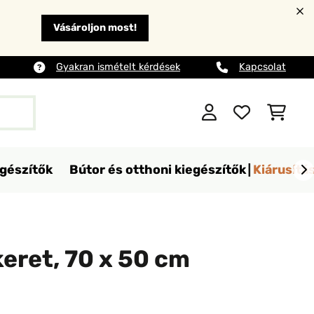
Vásároljon most!
Gyakran ismételt kérdések
Kapcsolat
egészítők
Bútor és otthoni kiegészítők
Kiárusítá
eret, 70 x 50 cm