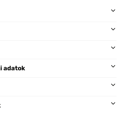
i adatok
k