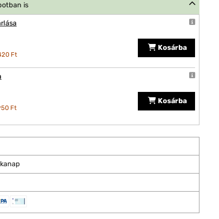
potban is
rlása
Kosárba
420 Ft
a
Kosárba
950 Ft
nkanap