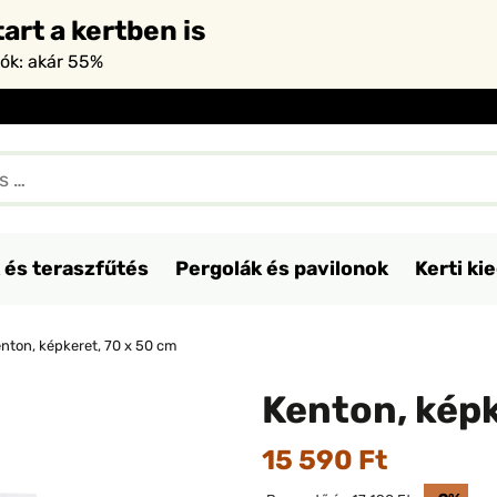
art a kertben is
iók: akár 55%
 és teraszfűtés
Pergolák és pavilonok
Kerti ki
nton, képkeret, 70 x 50 cm
Kenton, képk
15 590 Ft