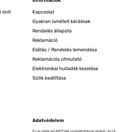
Információk
 önt!
Kapcsolat
Gyakran ismételt kérdések
Rendelés állapota
Reklamáció
Elállás / Rendelés lemondása
Reklamációs útmutató
Elektronikai hulladék kezelése
Sütik beállítása
Adatvédelem
Ez az oldal reCAPTCHA szolgáltatással védett, és rá