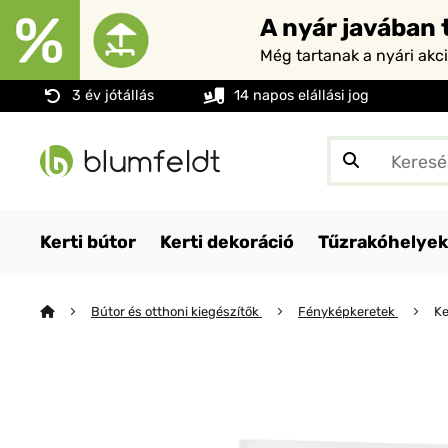
A nyár javában t
Még tartanak a nyári akc
3 év jótállás
14 napos elállási jog
Kerti bútor
Kerti dekoráció
Tűzrakóhelyek
Bútor és otthoni kiegészítők
Fényképkeretek
Ke