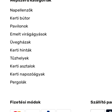
Népszerű kategóriák
Napellenzők
Kerti bútor
Pavilonok
Emelt virágágyások
Üvegházak
Kerti hinták
Tűzhelyek
Kerti asztalok
Kerti napozóágyak
Pergolák
Fizetési módok
Szállító p