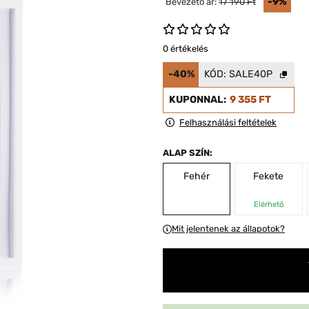
-9%
Bevezető ár:
17 190 Ft
0 értékelés
-40%
KÓD:
SALE40P
KUPONNAL:
9 355 FT
Felhasználási feltételek
ALAP SZÍN:
Fehér
Fekete
Elérhető
Mit jelentenek az állapotok?