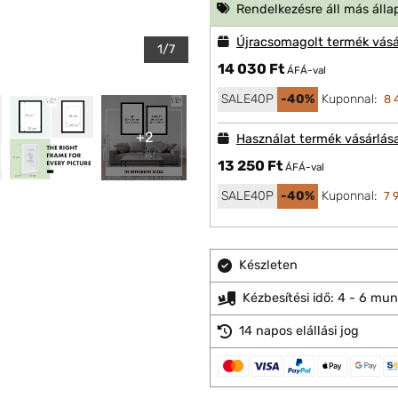
Rendelkezésre áll más álla
Újracsomagolt termék vásá
1/7
14 030 Ft
ÁFÁ-val
SALE40P
-40%
Kuponnal:
8 
+2
Használat termék vásárlás
13 250 Ft
ÁFÁ-val
SALE40P
-40%
Kuponnal:
7 
Készleten
Kézbesítési idő: 4 - 6 mu
14 napos elállási jog