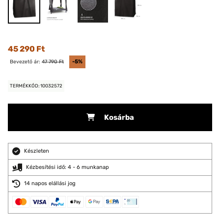
45 290 Ft
Bevezető ár:
47 790 Ft
-5%
TERMÉKKÓD: 10032572
Kosárba
Készleten
Kézbesítési idő: 4 - 6 munkanap
14 napos elállási jog