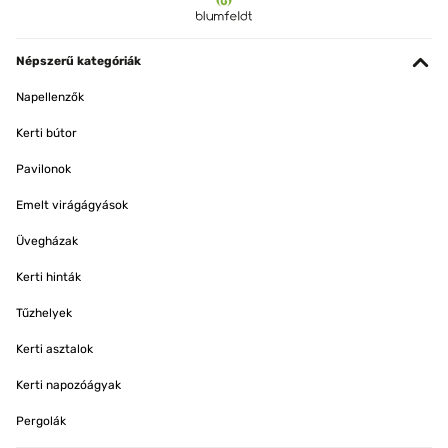
Népszerű kategóriák
Napellenzők
Kerti bútor
Pavilonok
Emelt virágágyások
Üvegházak
Kerti hinták
Tűzhelyek
Kerti asztalok
Kerti napozóágyak
Pergolák