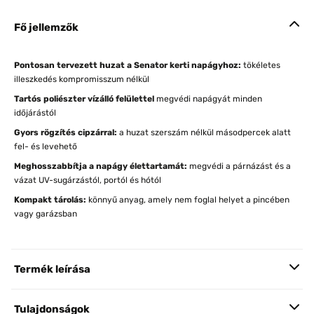
Fő jellemzők
Pontosan tervezett huzat a Senator kerti napágyhoz:
tökéletes
illeszkedés kompromisszum nélkül
Tartós poliészter vízálló felülettel
megvédi napágyát minden
időjárástól
Gyors rögzítés cipzárral:
a huzat szerszám nélkül másodpercek alatt
fel- és levehető
Meghosszabbítja a napágy élettartamát:
megvédi a párnázást és a
vázat UV-sugárzástól, portól és hótól
Kompakt tárolás:
könnyű anyag, amely nem foglal helyet a pincében
vagy garázsban
Termék leírása
Tulajdonságok