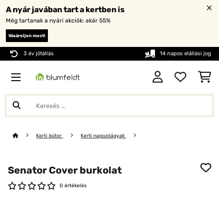
A nyár javában tart a kertben is
Még tartanak a nyári akciók: akár 55%
Vásároljon most!
3 év jótállás
14 napos elállási jog
Kerti bútor
Kerti napozóágyak
Senator Cover burkolat
0 értékelés