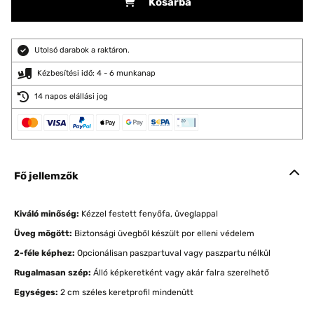
Kosárba
Utolsó darabok a raktáron.
Kézbesítési idő: 4 - 6 munkanap
14 napos elállási jog
Fő jellemzők
Kiváló minőség:
Kézzel festett fenyőfa, üveglappal
Üveg mögött:
Biztonsági üvegből készült por elleni védelem
2-féle képhez:
Opcionálisan paszpartuval vagy paszpartu nélkül
Rugalmasan szép:
Álló képkeretként vagy akár falra szerelhető
Egységes:
2 cm széles keretprofil mindenütt