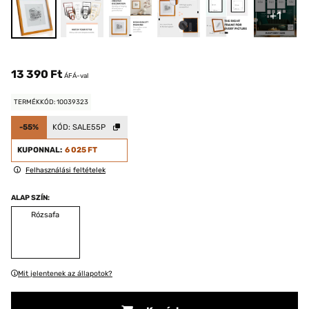
+1
13 390 Ft
ÁFÁ-val
TERMÉKKÓD: 10039323
-55%
KÓD:
SALE55P
KUPONNAL:
6 025 FT
Felhasználási feltételek
ALAP SZÍN:
Rózsafa
Mit jelentenek az állapotok?