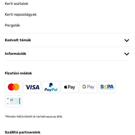
Kerti asztalok
Kerti napozóágyak
Pergolák
Kedvelt témák
Információk
Fizetési módok
*Minden feltüntetett ár tartalmazza az áfát.
Szállító partnereink