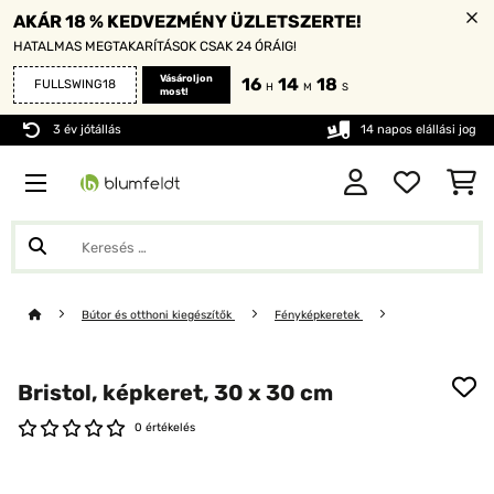
AKÁR 18 % KEDVEZMÉNY ÜZLETSZERTE!
HATALMAS MEGTAKARÍTÁSOK CSAK 24 ÓRÁIG!
Vásároljon
16
14
16
FULLSWING18
H
M
S
most!
3 év jótállás
14 napos elállási jog
Bútor és otthoni kiegészítők
Fényképkeretek
Bristol, képkeret, 30 x 30 cm
0 értékelés