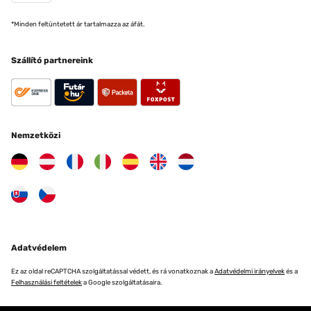
*Minden feltüntetett ár tartalmazza az áfát.
Szállító partnereink
Nemzetközi
Adatvédelem
Ez az oldal reCAPTCHA szolgáltatással védett, és rá vonatkoznak a
Adatvédelmi irányelvek
és a
Felhasználási feltételek
a Google szolgáltatásaira.