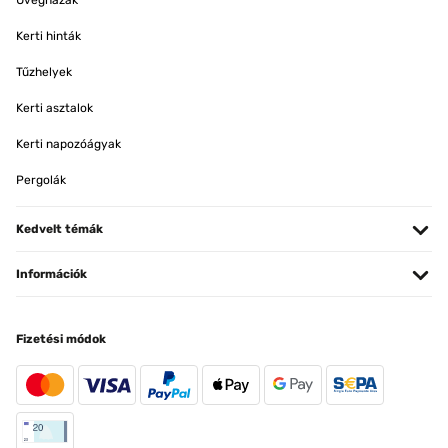
Üvegházak
Kerti hinták
Tűzhelyek
Kerti asztalok
Kerti napozóágyak
Pergolák
Kedvelt témák
Információk
Fizetési módok