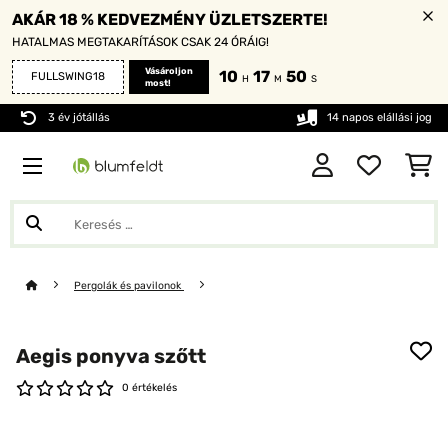
AKÁR 18 % KEDVEZMÉNY ÜZLETSZERTE!
HATALMAS MEGTAKARÍTÁSOK CSAK 24 ÓRÁIG!
Vásároljon
10
17
49
FULLSWING18
H
M
S
most!
3 év jótállás
14 napos elállási jog
Pergolák és pavilonok
Aegis ponyva szőtt
0 értékelés