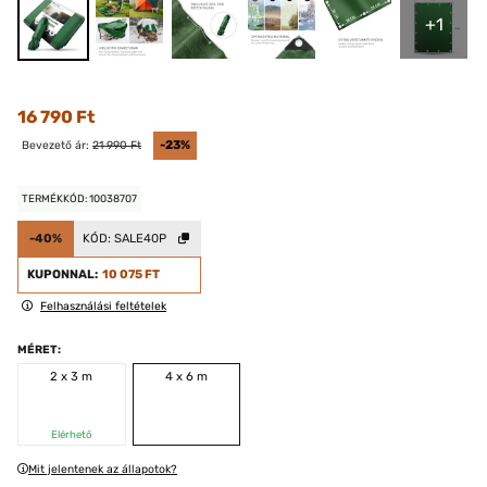
+1
16 790 Ft
Bevezető ár:
21 990 Ft
-23%
TERMÉKKÓD: 10038707
-40%
KÓD:
SALE40P
KUPONNAL:
10 075 FT
Felhasználási feltételek
MÉRET:
2 x 3 m
4 x 6 m
Elérhető
Mit jelentenek az állapotok?