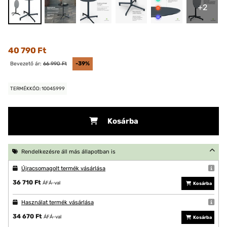
+2
40 790 Ft
Bevezető ár:
66 990 Ft
-39%
TERMÉKKÓD: 10045999
Kosárba
Rendelkezésre áll más állapotban is
Újracsomagolt termék vásárlása
36 710 Ft
ÁFÁ-val
Kosárba
Használat termék vásárlása
34 670 Ft
ÁFÁ-val
Kosárba