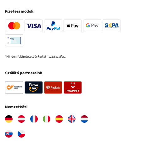
Fizetési módok
*Minden feltüntetett ár tartalmazza az áfát.
Szállító partnereink
Nemzetközi