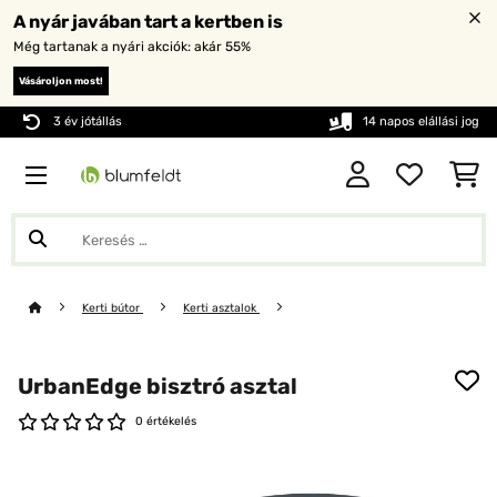
A nyár javában tart a kertben is
Még tartanak a nyári akciók: akár 55%
Vásároljon most!
3 év jótállás
14 napos elállási jog
Kerti bútor
Kerti asztalok
UrbanEdge bisztró asztal
0 értékelés