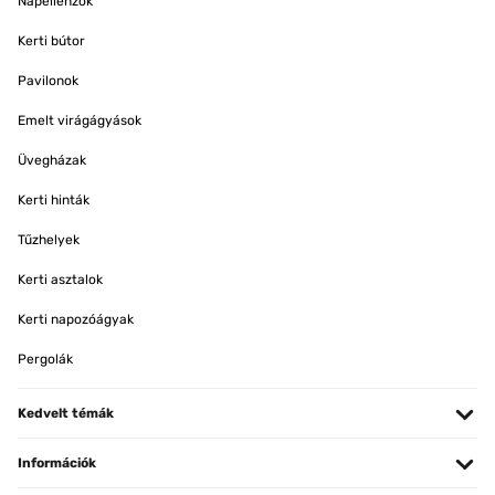
Napellenzők
Kerti bútor
Pavilonok
Emelt virágágyások
Üvegházak
Kerti hinták
Tűzhelyek
Kerti asztalok
Kerti napozóágyak
Pergolák
Kedvelt témák
Információk