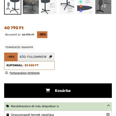
+2
40 790 Ft
Bevezető ár:
66 990 Ft
-39%
TERMÉKKÓD: 10045999
-18%
KÓD:
FULLSWING18
KUPONNAL:
33 450 FT
Felhasználási feltételek
Kosárba
Rendelkezésre áll más állapotban is
Újracsomagolt termék vásárlása