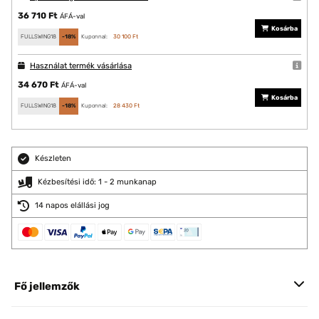
36 710 Ft
ÁFÁ-val
Kosárba
FULLSWING18
-18%
Kuponnal:
30 100 Ft
Használat termék vásárlása
34 670 Ft
ÁFÁ-val
Kosárba
FULLSWING18
-18%
Kuponnal:
28 430 Ft
Készleten
Kézbesítési idő: 1 - 2 munkanap
14 napos elállási jog
Fő jellemzők