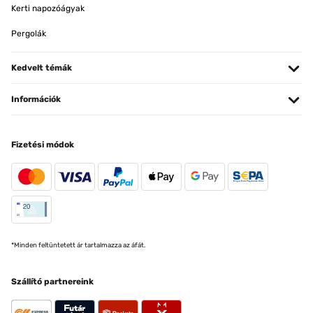
Kerti napozóágyak
Pergolák
Kedvelt témák
Információk
Fizetési módok
*Minden feltüntetett ár tartalmazza az áfát.
Szállító partnereink