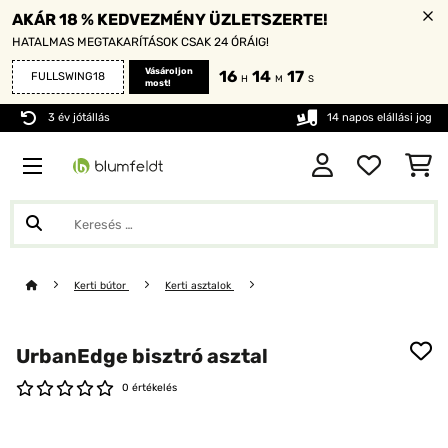
AKÁR 18 % KEDVEZMÉNY ÜZLETSZERTE!
HATALMAS MEGTAKARÍTÁSOK CSAK 24 ÓRÁIG!
Vásároljon
16
14
16
FULLSWING18
H
M
S
most!
3 év jótállás
14 napos elállási jog
Kerti bútor
Kerti asztalok
UrbanEdge bisztró asztal
0 értékelés