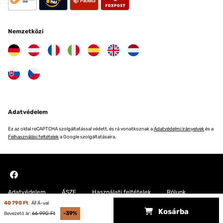
Nemzetközi
Adatvédelem
Ez az oldal reCAPTCHA szolgáltatással védett, és rá vonatkoznak a
Adatvédelmi irányelvek
és a
Felhasználási feltételek
a Google szolgáltatásaira.
Adatvédelem
ÁSZF
Használati feltételek
Rólunk
40 790 Ft
ÁFÁ-val
Kosárba
Copyright © 2026 Blumfeldt. All rights reserved
66 990 Ft
-39%
Bevezető ár: