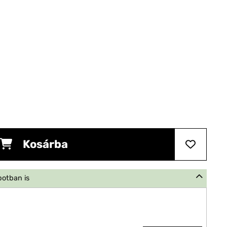
Kosárba
potban is