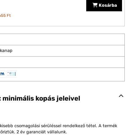
Kosárba
655 Ft
nkanap
: minimális kopás jeleivel
kisebb csomagolási sérüléssel rendelkező tétel. A termék
riztük. 2 év garanciát vállalunk.