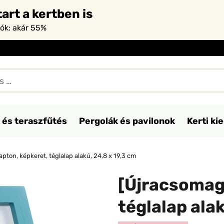
art a kertben is
iók: akár 55%
 és teraszfűtés
Pergolák és pavilonok
Kerti ki
apton, képkeret, téglalap alakú, 24,8 x 19,3 cm
[Újracsomago
téglalap ala