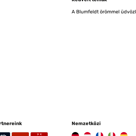
A Blumfeldt örömmel üdvözli
artnereink
Nemzetközi