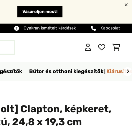
Vásároljon most!
Gyakran ismételt kérdések
Kapcsolat
egészítők
Bútor és otthoni kiegészítők
Kiárusítá
lt] Clapton, képkeret,
kú, 24,8 x 19,3 cm