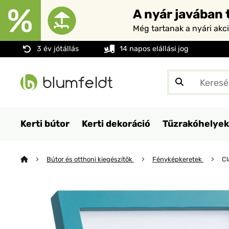
A nyár javában t
Még tartanak a nyári akc
3 év jótállás
14 napos elállási jog
Kerti bútor
Kerti dekoráció
Tűzrakóhelyek
Bútor és otthoni kiegészítők
Fényképkeretek
Cl