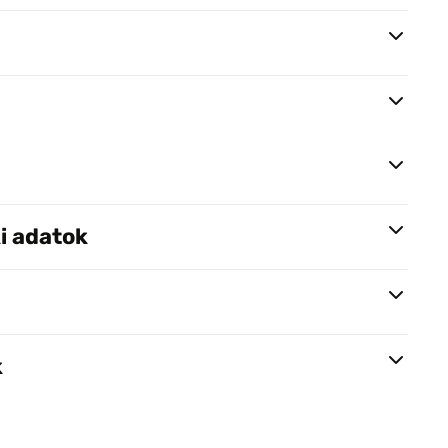
i adatok
k