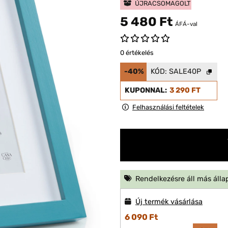
ÚJRACSOMAGOLT
5 480 Ft
ÁFÁ-val
0 értékelés
-40%
KÓD:
SALE40P
KUPONNAL:
3 290 FT
Felhasználási feltételek
Rendelkezésre áll más álla
Új termék vásárlása
6 090 Ft