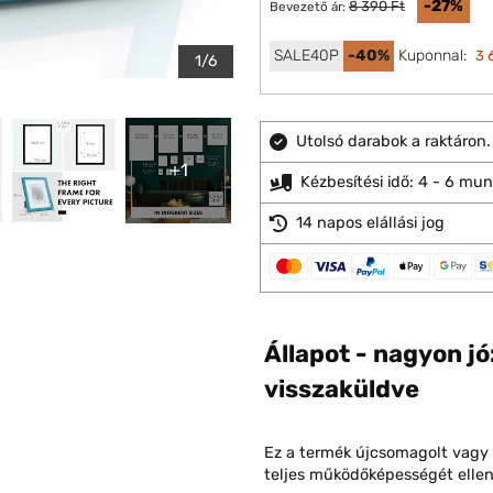
-27%
8 390 Ft
Bevezető ár:
SALE40P
-40%
Kuponnal:
3 
1/6
Utolsó darabok a raktáron.
+1
Kézbesítési idő: 4 - 6 mu
14 napos elállási jog
Állapot - nagyon jó
visszaküldve
Ez a termék újcsomagolt vagy 
teljes működőképességét ellenő