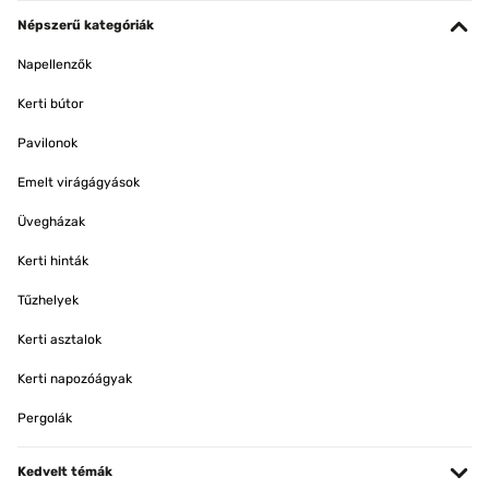
Népszerű kategóriák
Napellenzők
Kerti bútor
Pavilonok
Emelt virágágyások
Üvegházak
Kerti hinták
Tűzhelyek
Kerti asztalok
Kerti napozóágyak
Pergolák
Kedvelt témák