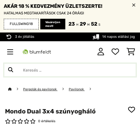
AKÁR 18 % KEDVEZMÉNY ÜZLETSZERTE!
HATALMAS MEGTAKARÍTÁSOK CSAK 24 ÓRÁIG!
Vásároljon
23
29
52
FULLSWING18
H
M
S
most!
3 év jótállás
14 napos elállási jog
Pergolák és pavilonok
Pavilonok
Mondo Dual 3x4 szúnyogháló
0 értékelés