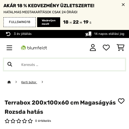
AKÁR 18 % KEDVEZMÉNY ÜZLETSZERTE!
HATALMAS MEGTAKARÍTÁSOK CSAK 24 ÓRÁIG!
Vásároljon
18
22
17
FULLSWING18
H
M
S
most!
3 év jótállás
14 napos elállási jog
Kerti bútor
Terrabox 200x100x60 cm Magaságyás
Rozsda hatás
0 értékelés