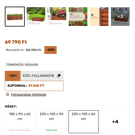
+3
69 790 Ft
Bevezető ár:
122 990 Ft
-43%
TERMÉKKÓD: 10036158
-18%
KÓD:
FULLSWING18
KUPONNAL:
57 230 FT
Felhasználási feltételek
MÉRET:
180 x 90 x 60
200 x 100 x 90
200 x 100 x 60
cm
cm
cm
+4
Más kombináció
Elérhető