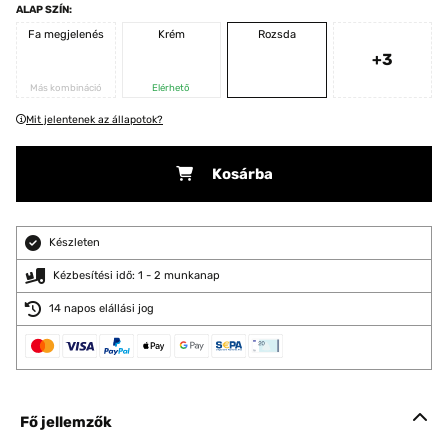
ALAP SZÍN:
Fa megjelenés
Krém
Rozsda
+3
Más kombináció
Elérhető
Mit jelentenek az állapotok?
Kosárba
Készleten
Kézbesítési idő: 1 - 2 munkanap
14 napos elállási jog
Fő jellemzők