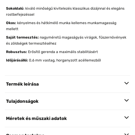
Sokoldalú
: kiváló minőségű kivitelezés klasszikus dizájnnal és elegáns
rostbefejezéssel
Okos:
kényelmes és hátkímélő munka kellemes munkamagasság
mellett
Saját termesztés:
nagyméretű magaságyás virágok, fűszernövények
és zöldségek termesztéséhez
Robusztus:
Erősítő gerenda a maximális stabilitásért
Időjárásálló:
0,6 mm vastag, horganyzott acéllemezből
Termék leírása
Tulajdonságok
Méretek és műszaki adatok