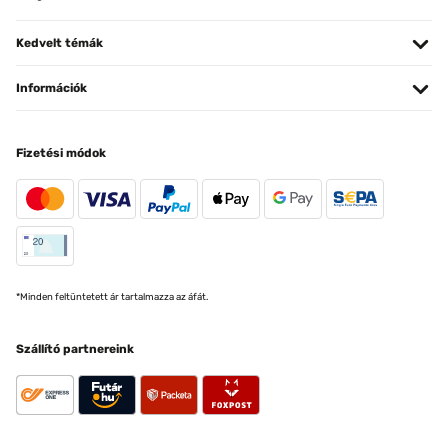
Kedvelt témák
Információk
Fizetési módok
*Minden feltüntetett ár tartalmazza az áfát.
Szállító partnereink