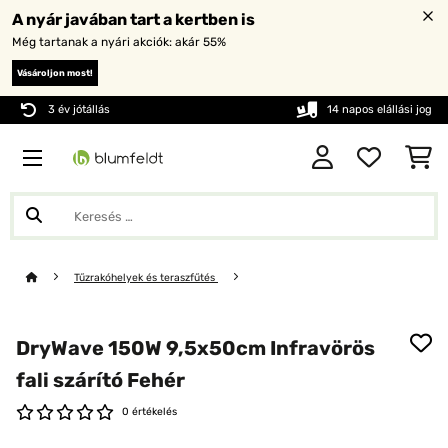
A nyár javában tart a kertben is
Még tartanak a nyári akciók: akár 55%
Vásároljon most!
3 év jótállás
14 napos elállási jog
Tűzrakóhelyek és teraszfűtés
DryWave 150W 9,5x50cm Infravörös
fali szárító Fehér
0 értékelés