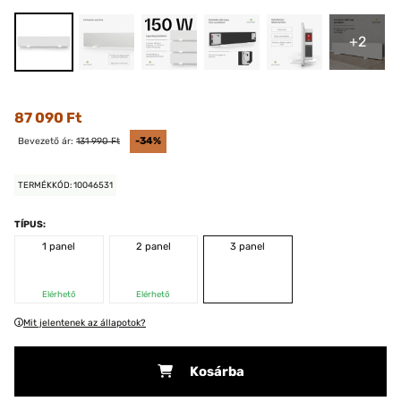
+2
87 090 Ft
Bevezető ár:
131 990 Ft
-34%
TERMÉKKÓD: 10046531
TÍPUS:
1 panel
2 panel
3 panel
Elérhető
Elérhető
Mit jelentenek az állapotok?
Kosárba