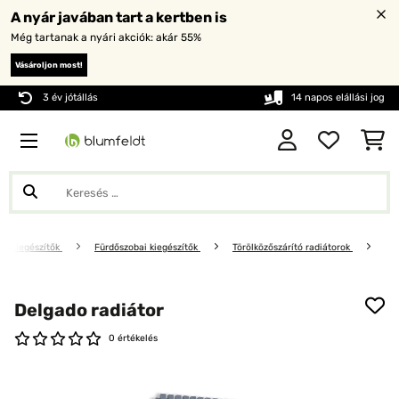
A nyár javában tart a kertben is
Még tartanak a nyári akciók: akár 55%
Vásároljon most!
3 év jótállás
14 napos elállási jog
oni kiegészítők
Fürdőszobai kiegészítők
Törölközőszárító radiátorok
Delgado radiátor
0 értékelés