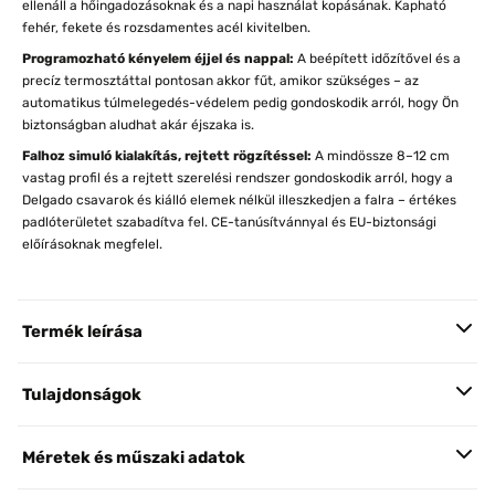
ellenáll a hőingadozásoknak és a napi használat kopásának. Kapható
fehér, fekete és rozsdamentes acél kivitelben.
Programozható kényelem éjjel és nappal:
A beépített időzítővel és a
precíz termosztáttal pontosan akkor fűt, amikor szükséges – az
automatikus túlmelegedés-védelem pedig gondoskodik arról, hogy Ön
biztonságban aludhat akár éjszaka is.
Falhoz simuló kialakítás, rejtett rögzítéssel:
A mindössze 8–12 cm
vastag profil és a rejtett szerelési rendszer gondoskodik arról, hogy a
Delgado csavarok és kiálló elemek nélkül illeszkedjen a falra – értékes
padlóterületet szabadítva fel. CE-tanúsítvánnyal és EU-biztonsági
előírásoknak megfelel.
Termék leírása
Tulajdonságok
Méretek és műszaki adatok