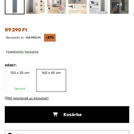
+4
89 290 Ft
Bevezető ár:
143 990 Ft
-37%
TERMÉKKÓD: 10034598
MÉRET:
120 x 25 cm
160 x 45 cm
Elérhető
Mit jelentenek az állapotok?
Kosárba