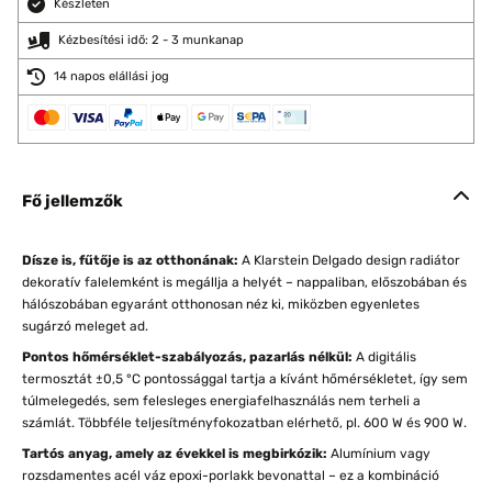
Készleten
Kézbesítési idő: 2 - 3 munkanap
14 napos elállási jog
Fő jellemzők
Dísze is, fűtője is az otthonának:
A Klarstein Delgado design radiátor
dekoratív falelemként is megállja a helyét – nappaliban, előszobában és
hálószobában egyaránt otthonosan néz ki, miközben egyenletes
sugárzó meleget ad.
Pontos hőmérséklet-szabályozás, pazarlás nélkül:
A digitális
termosztát ±0,5 °C pontossággal tartja a kívánt hőmérsékletet, így sem
túlmelegedés, sem felesleges energiafelhasználás nem terheli a
számlát. Többféle teljesítményfokozatban elérhető, pl. 600 W és 900 W.
Tartós anyag, amely az évekkel is megbirkózik:
Alumínium vagy
rozsdamentes acél váz epoxi-porlakk bevonattal – ez a kombináció