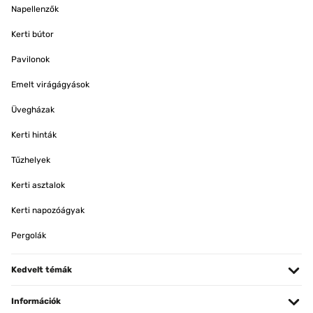
Napellenzők
Kerti bútor
Pavilonok
Emelt virágágyások
Üvegházak
Kerti hinták
Tűzhelyek
Kerti asztalok
Kerti napozóágyak
Pergolák
Kedvelt témák
Információk