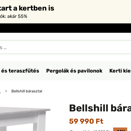
art a kertben is
iók: akár 55%
 és teraszfűtés
Pergolák és pavilonok
Kerti ki
k
Bellshill bárasztal
Bellshill bár
59 990 Ft