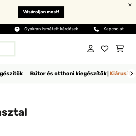
Vásároljon most!
Gyakran ismételt kérdések
Kapcsolat
egészítők
Bútor és otthoni kiegészítők
Kiárusítá
asztal