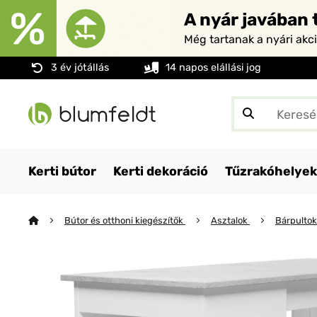
A nyár javában t
Még tartanak a nyári akc
3 év jótállás
14 napos elállási jog
Kerti bútor
Kerti dekoráció
Tűzrakóhelyek
Bútor és otthoni kiegészítők
Asztalok
Bárpulto