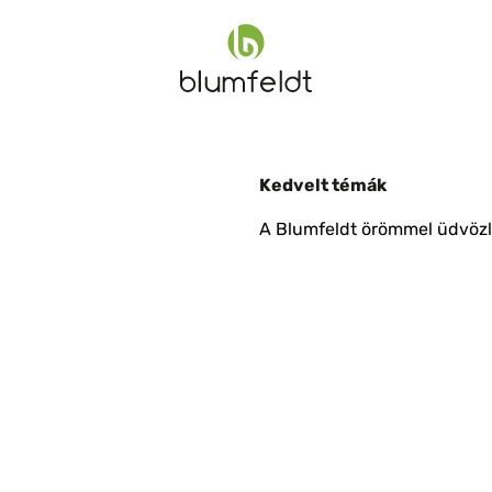
Kedvelt témák
A Blumfeldt örömmel üdvözli