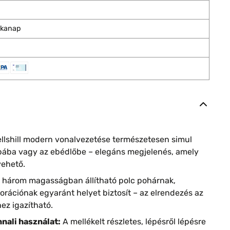
nkanap
llshill modern vonalvezetése természetesen simul
obába vagy az ebédlőbe – elegáns megjelenés, amely
vehető.
 három magasságban állítható polc pohárnak,
rációnak egyaránt helyet biztosít – az elrendezés az
ez igazítható.
nali használat:
A mellékelt részletes, lépésről lépésre