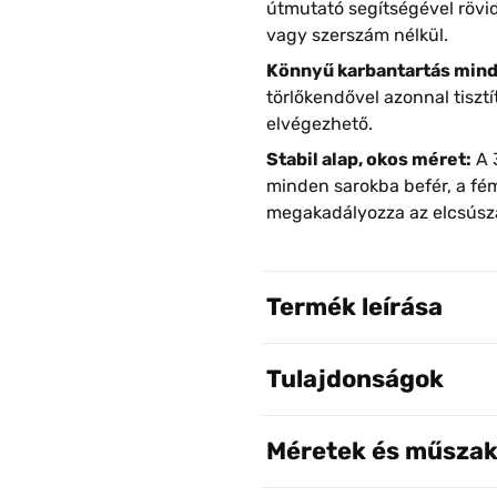
útmutató segítségével rövid
vagy szerszám nélkül.
Könnyű karbantartás mind
törlőkendővel azonnal tisztít
elvégezhető.
Stabil alap, okos méret:
A 
minden sarokba befér, a fé
megakadályozza az elcsúsz
Termék leírása
Tulajdonságok
Méretek és műszak