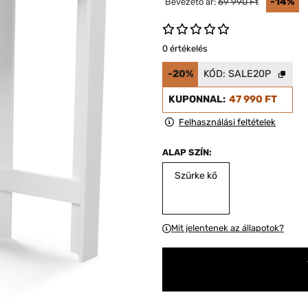
-14%
Bevezető ár:
69 990 Ft
0 értékelés
-20%
KÓD:
SALE20P
KUPONNAL:
47 990 FT
Felhasználási feltételek
ALAP SZÍN:
Szürke kő
Mit jelentenek az állapotok?