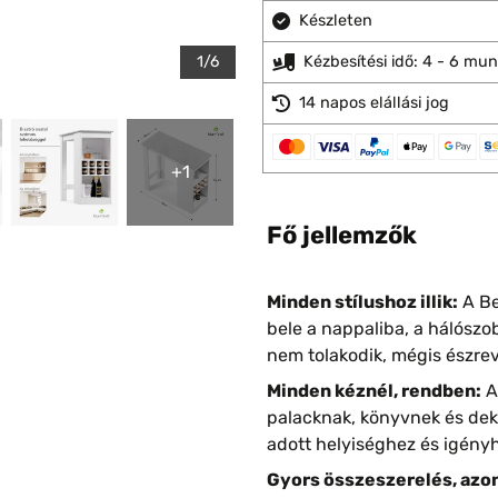
Készleten
1/6
Kézbesítési idő: 4 - 6 mu
14 napos elállási jog
+1
Fő jellemzők
Minden stílushoz illik:
A Be
bele a nappaliba, a hálósz
nem tolakodik, mégis észre
Minden kéznél, rendben:
A
palacknak, könyvnek és deko
adott helyiséghez és igényh
Gyors összeszerelés, azon