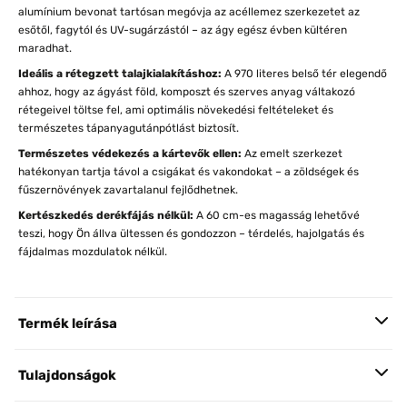
alumínium bevonat tartósan megóvja az acéllemez szerkezetet az
esőtől, fagytól és UV-sugárzástól – az ágy egész évben kültéren
maradhat.
Ideális a rétegzett talajkialakításhoz:
A 970 literes belső tér elegendő
ahhoz, hogy az ágyást föld, komposzt és szerves anyag váltakozó
rétegeivel töltse fel, ami optimális növekedési feltételeket és
természetes tápanyagutánpótlást biztosít.
Természetes védekezés a kártevők ellen:
Az emelt szerkezet
hatékonyan tartja távol a csigákat és vakondokat – a zöldségek és
fűszernövények zavartalanul fejlődhetnek.
Kertészkedés derékfájás nélkül:
A 60 cm-es magasság lehetővé
teszi, hogy Ön állva ültessen és gondozzon – térdelés, hajolgatás és
fájdalmas mozdulatok nélkül.
Termék leírása
Tulajdonságok