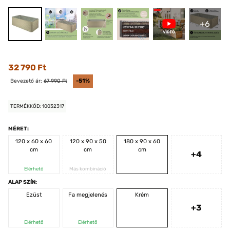
+6
32 790 Ft
Bevezető ár:
67 990 Ft
-51%
TERMÉKKÓD: 10032317
MÉRET:
120 x 60 x 60
120 x 90 x 50
180 x 90 x 60
cm
cm
cm
+4
Elérhető
Más kombináció
ALAP SZÍN:
Ezüst
Fa megjelenés
Krém
+3
Elérhető
Elérhető