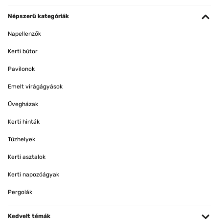
Népszerű kategóriák
Napellenzők
Kerti bútor
Pavilonok
Emelt virágágyások
Üvegházak
Kerti hinták
Tűzhelyek
Kerti asztalok
Kerti napozóágyak
Pergolák
Kedvelt témák