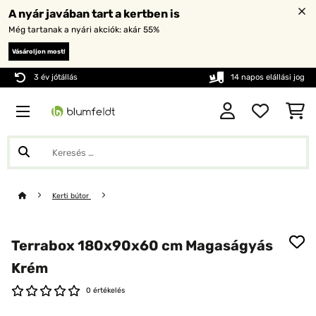
A nyár javában tart a kertben is
Még tartanak a nyári akciók: akár 55%
Vásároljon most!
3 év jótállás
14 napos elállási jog
Kerti bútor
Terrabox 180x90x60 cm Magaságyás
Krém
0 értékelés