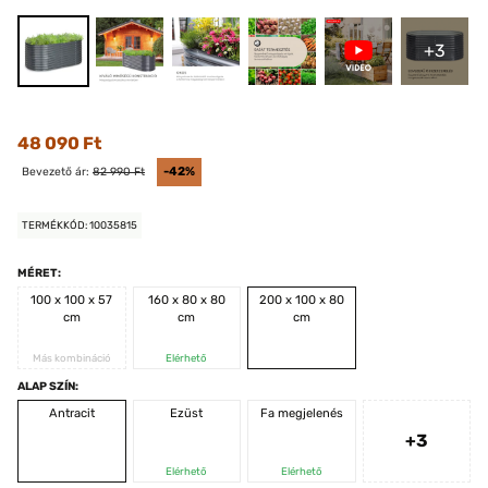
+3
48 090 Ft
Bevezető ár:
82 990 Ft
-42%
TERMÉKKÓD: 10035815
MÉRET:
100 x 100 x 57
160 x 80 x 80
200 x 100 x 80
cm
cm
cm
Más kombináció
Elérhető
ALAP SZÍN:
Antracit
Ezüst
Fa megjelenés
+3
Elérhető
Elérhető