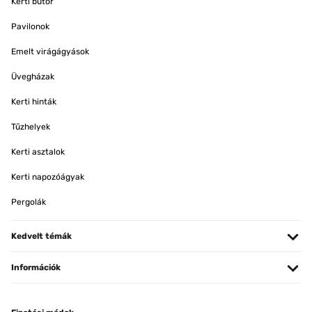
Kerti bútor
Pavilonok
Emelt virágágyások
Üvegházak
Kerti hinták
Tűzhelyek
Kerti asztalok
Kerti napozóágyak
Pergolák
Kedvelt témák
Információk