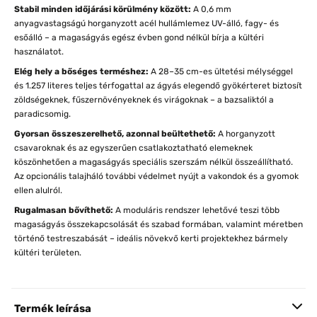
Stabil minden időjárási körülmény között:
A 0,6 mm
anyagvastagságú horganyzott acél hullámlemez UV-álló, fagy- és
esőálló – a magaságyás egész évben gond nélkül bírja a kültéri
használatot.
Elég hely a bőséges terméshez:
A 28–35 cm-es ültetési mélységgel
és 1.257 literes teljes térfogattal az ágyás elegendő gyökérteret biztosít
zöldségeknek, fűszernövényeknek és virágoknak – a bazsaliktól a
paradicsomig.
Gyorsan összeszerelhető, azonnal beültethető:
A horganyzott
csavaroknak és az egyszerűen csatlakoztatható elemeknek
köszönhetően a magaságyás speciális szerszám nélkül összeállítható.
Az opcionális talajháló további védelmet nyújt a vakondok és a gyomok
ellen alulról.
Rugalmasan bővíthető:
A moduláris rendszer lehetővé teszi több
magaságyás összekapcsolását és szabad formában, valamint méretben
történő testreszabását – ideális növekvő kerti projektekhez bármely
kültéri területen.
Termék leírása