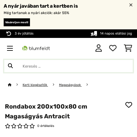
A nyár javában tart a kertben is
Még tartanak a nyári akciók: akár 55%
Vásároljon most!
3 év jótállás
14 napos elállási jog
Kerti kiegészítők
Magaságyások
Rondabox 200x100x80 cm
Magaságyás Antracit
0 értékelés