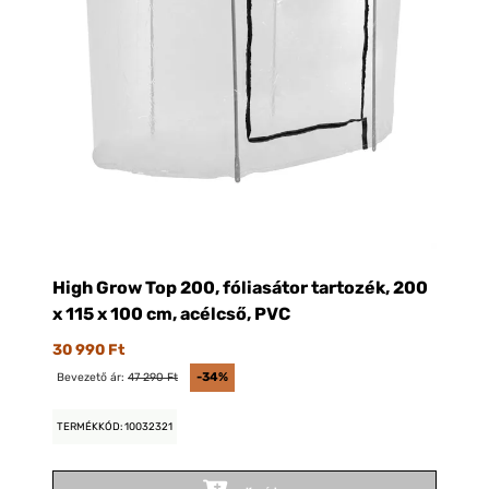
High Grow Top 200, fóliasátor tartozék, 200
x 115 x 100 cm, acélcső, PVC
30 990 Ft
Bevezető ár:
47 290 Ft
-34%
TERMÉKKÓD: 10032321