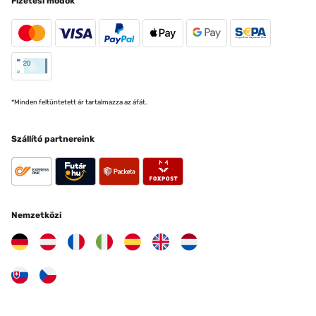
Fizetési módok
*Minden feltüntetett ár tartalmazza az áfát.
Szállító partnereink
Nemzetközi