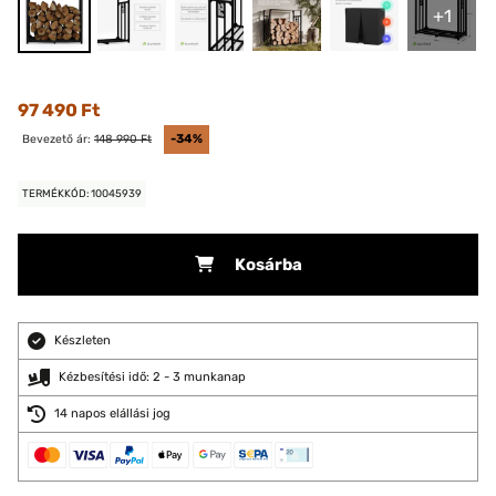
+1
97 490 Ft
Bevezető ár:
148 990 Ft
-34%
TERMÉKKÓD: 10045939
Kosárba
Készleten
Kézbesítési idő: 2 - 3 munkanap
14 napos elállási jog