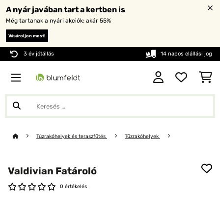
A nyár javában tart a kertben is
Még tartanak a nyári akciók: akár 55%
Vásároljon most!
3 év jótállás
14 napos elállási jog
Tűzrakóhelyek és teraszfűtés
Tűzrakóhelyek
Valdivian Fatároló
0 értékelés