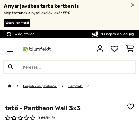
A nyár javában tart a kertben is
Még tartanak a nyári akciók: akár 55%
Vásároljon most!
3 év jótállás
14 napos elállási jog
Pergolák és pavilonok
Pergolák
tető - Pantheon Wall 3x3
0 értékelés