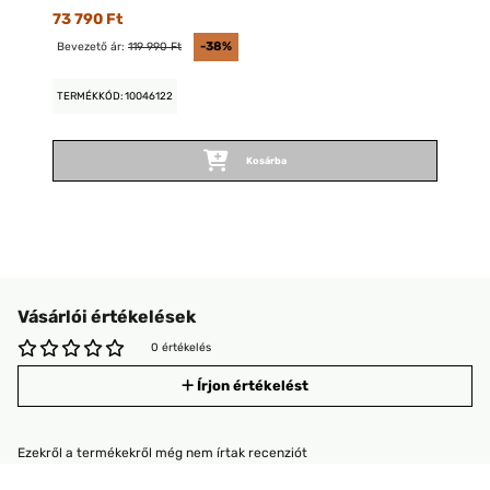
73 790 Ft
Bevezető ár:
119 990 Ft
-38%
TERMÉKKÓD: 10046122
Kosárba
Vásárlói értékelések
0 értékelés
Írjon értékelést
Ezekről a termékekről még nem írtak recenziót