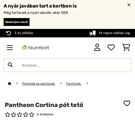
A nyár javában tart a kertben is
Még tartanak a nyári akciók: akár 55%
Vásároljon most!
3 év jótállás
14 napos elállási jog
Pergolák és pavilonok
Pavilonok
Pantheon Cortina pót tető
0 értékelés