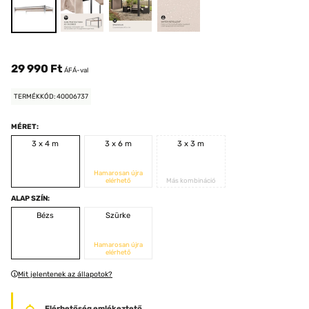
29 990 Ft
ÁFÁ-val
TERMÉKKÓD: 40006737
MÉRET:
3 x 4 m
3 x 6 m
3 x 3 m
Hamarosan újra
elérhető
Más kombináció
ALAP SZÍN:
Bézs
Szürke
Hamarosan újra
elérhető
Mit jelentenek az állapotok?
Elérhetőség emlékeztető