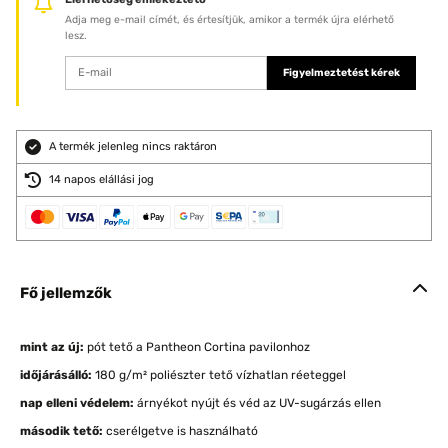
Adja meg e-mail címét, és értesítjük, amikor a termék újra elérhető
lesz.
Figyelmeztetést kérek
A termék jelenleg nincs raktáron
14 napos elállási jog
Fő jellemzők
mint az új:
pót tető a Pantheon Cortina pavilonhoz
időjárásálló:
180 g/m² poliészter tető vízhatlan réeteggel
nap elleni védelem:
árnyékot nyújt és véd az UV-sugárzás ellen
második tető:
cserélgetve is használható