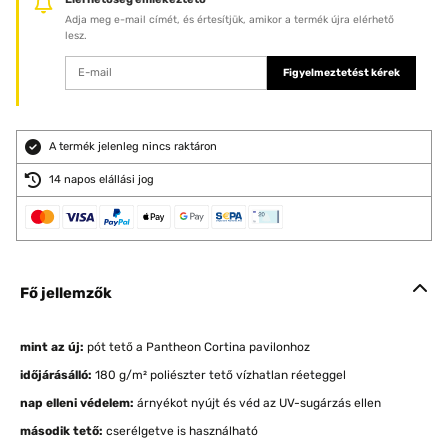
Adja meg e-mail címét, és értesítjük, amikor a termék újra elérhető
lesz.
Figyelmeztetést kérek
A termék jelenleg nincs raktáron
14 napos elállási jog
Fő jellemzők
mint az új:
pót tető a Pantheon Cortina pavilonhoz
időjárásálló:
180 g/m² poliészter tető vízhatlan réeteggel
nap elleni védelem:
árnyékot nyújt és véd az UV-sugárzás ellen
második tető:
cserélgetve is használható