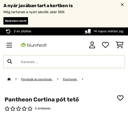
A nyár javában tart a kertben is
Még tartanak a nyári akciók: akár 55%
Vásároljon most!
3 év jótállás
14 napos elállási jog
Pergolák és pavilonok
Pavilonok
Pantheon Cortina pót tető
0 értékelés