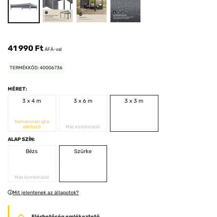
41 990 Ft
ÁFÁ-val
TERMÉKKÓD: 40006736
MÉRET:
3 x 4 m
3 x 6 m
3 x 3 m
Hamarosan újra
elérhető
Más kombináció
ALAP SZÍN:
Bézs
Szürke
Más kombináció
Mit jelentenek az állapotok?
Elérhetőség emlékeztető