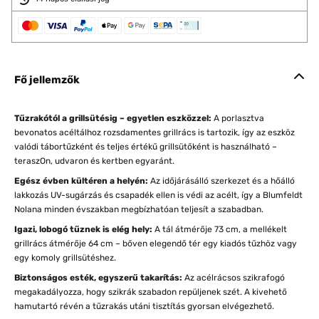
Fő jellemzők
Tűzrakótól a grillsütésig – egyetlen eszközzel:
A porlasztva
bevonatos acéltálhoz rozsdamentes grillrács is tartozik, így az eszköz
valódi tábortűzként és teljes értékű grillsütőként is használható –
teraszOn, udvaron és kertben egyaránt.
Egész évben kültéren a helyén:
Az időjárásálló szerkezet és a hőálló
lakkozás UV-sugárzás és csapadék ellen is védi az acélt, így a Blumfeldt
Nolana minden évszakban megbízhatóan teljesít a szabadban.
Igazi, lobogó tűznek is elég hely:
A tál átmérője 73 cm, a mellékelt
grillrács átmérője 64 cm – bőven elegendő tér egy kiadós tűzhöz vagy
egy komoly grillsütéshez.
Biztonságos esték, egyszerű takarítás:
Az acélrácsos szikrafogó
megakadályozza, hogy szikrák szabadon repüljenek szét. A kivehető
hamutartó révén a tűzrakás utáni tisztítás gyorsan elvégezhető.