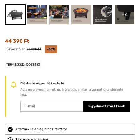
+4
44 390 Ft
Bevezető ár:
66 990 Ft
-33%
TERMÉKKÓD: 10033383
Elérhetőség emlékeztető
Adja meg e-mail címét, és értesítjük, amikor a termék újra elérhető
lesz.
Figyelmeztetést kérek
A termék jelenleg nincs raktáron
14 napos elállási jog