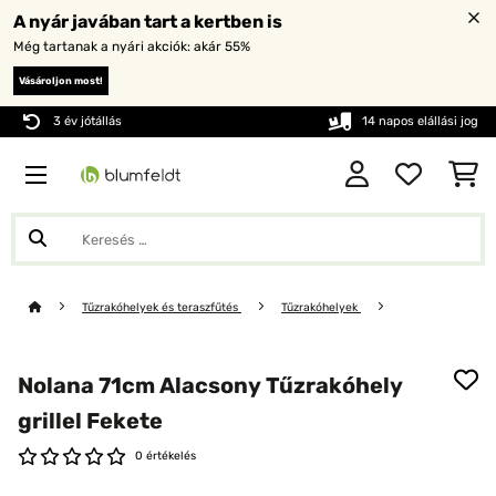
A nyár javában tart a kertben is
Még tartanak a nyári akciók: akár 55%
Vásároljon most!
3 év jótállás
14 napos elállási jog
Tűzrakóhelyek és teraszfűtés
Tűzrakóhelyek
Nolana 71cm Alacsony Tűzrakóhely
grillel Fekete
0 értékelés