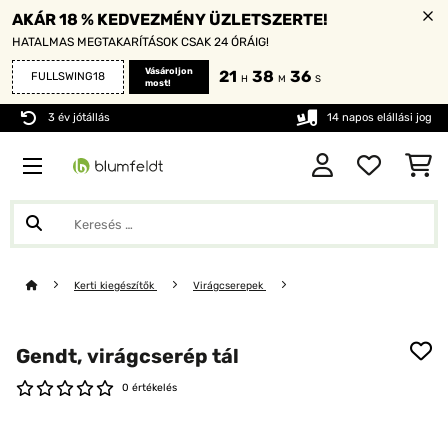
AKÁR 18 % KEDVEZMÉNY ÜZLETSZERTE!
HATALMAS MEGTAKARÍTÁSOK CSAK 24 ÓRÁIG!
Vásároljon
21
38
36
FULLSWING18
H
M
S
most!
3 év jótállás
14 napos elállási jog
Kerti kiegészítők
Virágcserepek
Gendt, virágcserép tál
0 értékelés