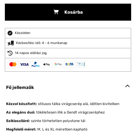
Kosárba
Készleten
Kézbesítési idő: 4 - 6 munkanap
14 napos elállási jog
Fő jellemzők
Kézzel készített:
stílusos tálka virágcserép alá, időtlen kivitelben
Az elegáns duó:
tökéletesen illik a Gendt virágcseréphez
Sziklaszilárd:
szinte törhetetlen polystone tál
Megfelelő méret:
M, L és XL méretben kapható