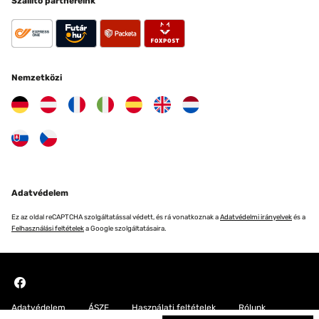
Szállító partnereink
Nemzetközi
Adatvédelem
Ez az oldal reCAPTCHA szolgáltatással védett, és rá vonatkoznak a
Adatvédelmi irányelvek
és a
Felhasználási feltételek
a Google szolgáltatásaira.
Adatvédelem
ÁSZF
Használati feltételek
Rólunk