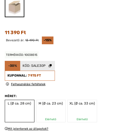
11 390 Ft
Bevezető ár:
13 490 Ft
-15%
TERMÉKKÓD: 10038515
-30%
KÓD:
SALE30P
KUPONNAL:
7 975 FT
Felhasználási feltételek
MÉRET:
L (Ø ca. 28 cm)
M (Ø ca. 23 cm)
XL (Ø ca. 33 cm)
Elérhető
Elérhető
Mit jelentenek az állapotok?