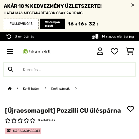
AKÁR 18 % KEDVEZMÉNY ÜZLETSZERTE!
HATALMAS MEGTAKARÍTÁSOK CSAK 24 ÓRÁIG!
Vásároljon
16
16
32
FULLSWING18
H
M
S
most!
3 év jótállás
14 napos elállási jog
Kerti bútor
Kerti párnák
[Újracsomagolt] Pozzilli CU üléspárna
0 értékelés
ÚJRACSOMAGOLT