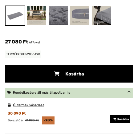
27 080 Ft
ÁFÁ-val
TERMÉKKÓD: 52033490
Kosárba
Rendelkezésre áll más állapotban is
Új termék vásárlása
30 090 Ft
Kosárba
41 990 Ft
-28%
Bevezető ár: