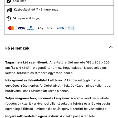
Készleten
Kézbesítési idő: 7 - 9 munkanap
14 napos elállási jog
Fő jellemzők
Tágas hely két személynek:
A fektetőfelület mérete 188 x 208 x 205
cm (Sz x M x Mé) – elegendő tér ahhoz, hogy valóban kikapcsolódjon.
Kertbe, teraszra és strandra egyaránt ideális.
Hézagmentes fekvőfelület kettőnek:
A két összefüggő matrac
egységes, részmentes felületet alkot – fekvés közben nincs kellemetlen
határvonal, csak zavartalan közös pihenés.
Teljes magánszféra, maximális kényelem:
A körös-körül becsukható
függönyök kizárják a kíváncsi pillantásokat, a fejrész és a lábvég pedig
egyénileg állítható – mindenki a saját igényei szerint helyezkedhet el.
Időjárásálló védelem egész évben:
A vízálló poliészter tető