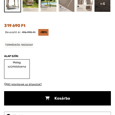
+4
319 690 Ft
Bevezető ár:
496 990 Ft
-35%
TERMÉKKÓD: 10032569
ALAP SZÍN:
Meleg
szürkésbarna
Mit jelentenek az állapotok?
Kosárba