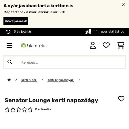
A nyár javában tart a kertben is
Még tartanak a nyári akciók: akár 55%
Vásároljon most!
3 év jótállás
14 napos elállási jog
Kerti bútor
Kerti napozóágyak
Senator Lounge kerti napozóágy
0 értékelés