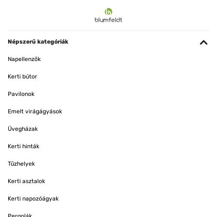
Népszerű kategóriák
Napellenzők
Kerti bútor
Pavilonok
Emelt virágágyások
Üvegházak
Kerti hinták
Tűzhelyek
Kerti asztalok
Kerti napozóágyak
Pergolák