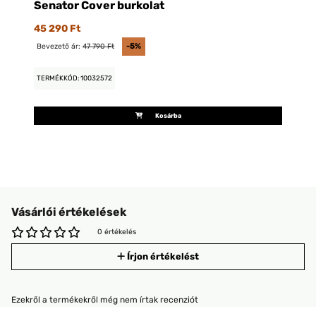
Senator Cover burkolat
45 290 Ft
Bevezető ár:
47 790 Ft
-5%
TERMÉKKÓD: 10032572
Kosárba
Vásárlói értékelések
0 értékelés
Írjon értékelést
Ezekről a termékekről még nem írtak recenziót