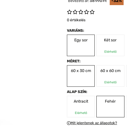
-32%
Bevezető ár:
38 990 Ft
0 értékelés
VARIÁNS:
Egy sor
Két sor
Elérhető
MÉRET:
60 x 30 cm
60 x 60 cm
Elérhető
ALAP SZÍN:
Antracit
Fehér
Elérhető
Mit jelentenek az állapotok?