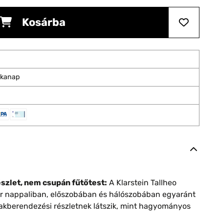
Kosárba
nkanap
szlet, nem csupán fűtőtest:
A Klarstein Tallheo
tor nappaliban, előszobában és hálószobában egyaránt
lakberendezési részletnek látszik, mint hagyományos