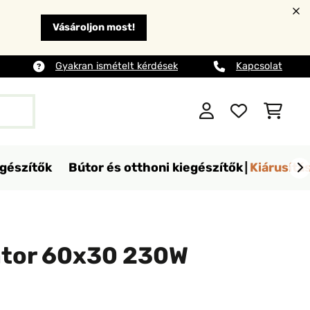
Vásároljon most!
Gyakran ismételt kérdések
Kapcsolat
egészítők
Bútor és otthoni kiegészítők
Kiárusítá
iátor 60x30 230W