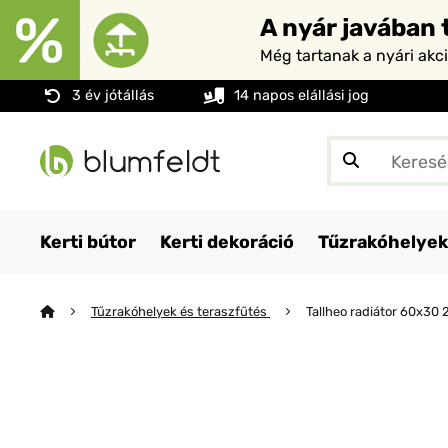
A nyár javában t
Még tartanak a nyári akc
3 év jótállás
14 napos elállási jog
Kerti bútor
Kerti dekoráció
Tűzrakóhelyek
Tűzrakóhelyek és teraszfűtés
Tallheo radiátor 60x30