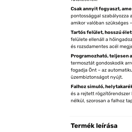
Csak annyit fogyaszt, amen
pontossággal szabályozza a 
amikor valóban szükséges –
Tartós felület, hosszú éle
felülete ellenáll a hőingad
és rozsdamentes acél megjel
Programozható, teljesen 
termosztát gondoskodik arr
fogadja Önt – az automatiku
üzembiztonságot nyújt.
Falhoz simuló, helytakar
és a rejtett rögzítőrendszer
nélkül, szorosan a falhoz t
Termék leírása