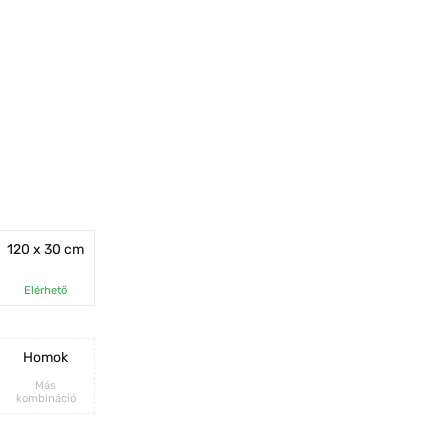
120 x 30 cm
Elérhető
Homok
Más
kombináció