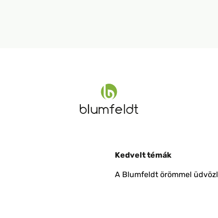
Kedvelt témák
A Blumfeldt örömmel üdvözli