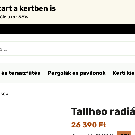
art a kertben is
iók: akár 55%
 és teraszfűtés
Pergolák és pavilonok
Kerti ki
 230W
Tallheo rad
26 390 Ft