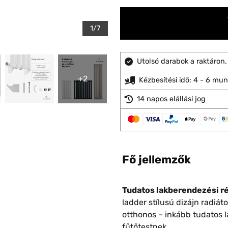
1/7
Utolsó darabok a raktáron.
+2
Kézbesítési idő: 4 - 6 mu
14 napos elállási jog
Fő jellemzők
Tudatos lakberendezési ré
ladder stílusú dizájn radiá
otthonos – inkább tudatos 
fűtőtestnek.