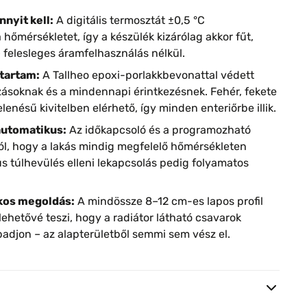
nyit kell:
A digitális termosztát ±0,5 °C
hőmérsékletet, így a készülék kizárólag akkor fűt,
 felesleges áramfelhasználás nélkül.
ttartam:
A Tallheo epoxi-porlakkbevonattal védett
ozásoknak és a mindennapi érintkezésnek. Fehér, fekete
enésű kivitelben elérhető, így minden enteriőrbe illik.
automatikus:
Az időkapcsoló és a programozható
ól, hogy a lakás mindig megfelelő hőmérsékleten
s túlhevülés elleni lekapcsolás pedig folyamatos
ékos megoldás:
A mindössze 8–12 cm-es lapos profil
 lehetővé teszi, hogy a radiátor látható csavarok
apadjon – az alapterületből semmi sem vész el.