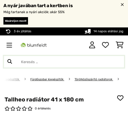
A nyár javában tart a kertben is
Még tartanak a nyári akciók: akár 55%
Vásároljon most!
3 év jótállás
14 napos elállási jog
oni kiegészítők
Fürdőszobai kiegészítők
Törölközőszárító radiátorok
Tallheo radiátor 41 x 180 cm
0 értékelés