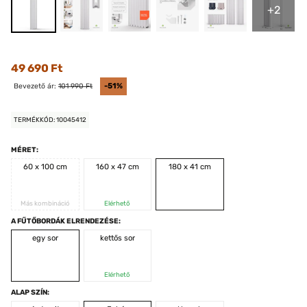
+2
49 690 Ft
Bevezető ár:
101 990 Ft
-51%
TERMÉKKÓD: 10045412
MÉRET:
60 x 100 cm
160 x 47 cm
180 x 41 cm
Más kombináció
Elérhető
A FŰTŐBORDÁK ELRENDEZÉSE:
egy sor
kettős sor
Elérhető
ALAP SZÍN: