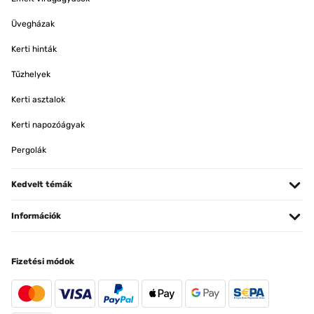
Üvegházak
Kerti hinták
Tűzhelyek
Kerti asztalok
Kerti napozóágyak
Pergolák
Kedvelt témák
Információk
Fizetési módok