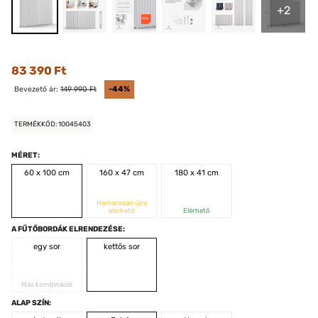
+2
83 390 Ft
Bevezető ár:
149 990 Ft
-44%
TERMÉKKÓD: 10045403
MÉRET:
60 x 100 cm
160 x 47 cm
180 x 41 cm
Hamarosan újra
elérhető
Elérhető
A FŰTŐBORDÁK ELRENDEZÉSE:
egy sor
kettős sor
Más kombináció
ALAP SZÍN: