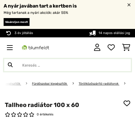
A nyár javában tart a kertben is
Még tartanak a nyári akciók: akár 55%
Vásároljon most!
3 év jótállás
14 napos elállási jog
oni kiegészítők
Fürdőszobai kiegészítők
Törölközőszárító radiátorok
Tallheo radiátor 100 x 60
0 értékelés