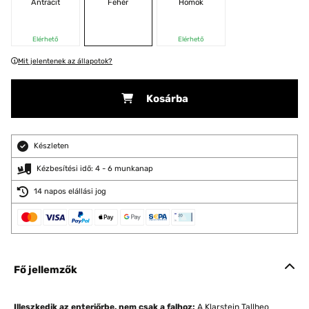
Antracit
Fehér
Homok
Elérhető
Elérhető
Mit jelentenek az állapotok?
Kosárba
Készleten
Kézbesítési idő: 4 - 6 munkanap
14 napos elállási jog
Fő jellemzők
Illeszkedik az enteriőrbe, nem csak a falhoz:
A Klarstein Tallheo