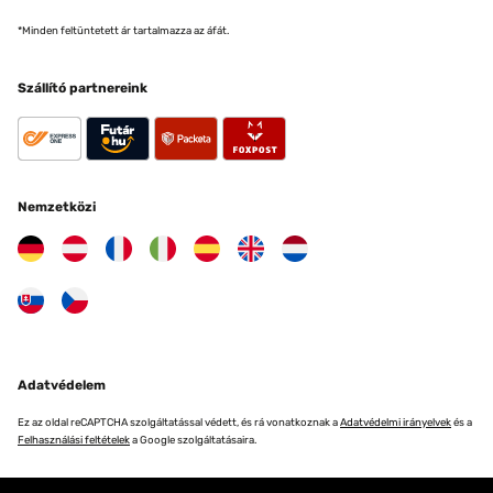
*Minden feltüntetett ár tartalmazza az áfát.
Szállító partnereink
Nemzetközi
Adatvédelem
Ez az oldal reCAPTCHA szolgáltatással védett, és rá vonatkoznak a
Adatvédelmi irányelvek
és a
Felhasználási feltételek
a Google szolgáltatásaira.