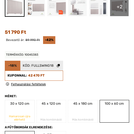
+2
51 790 Ft
Bevezető ár:
89 990 Ft
-42%
TERMÉKKÓD: 10045383
-18%
KÓD:
FULLSWING18
KUPONNAL:
42 470 FT
Felhasználási feltételek
MÉRET:
30 x 120 cm
45 x 120 cm
45 x 180 cm
100 x 60 cm
Hamarosan újra
elérhető
Más kombináció
Más kombináció
A FŰTŐBORDÁK ELRENDEZÉSE: