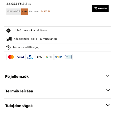
44 025 Ft
ÁFÁ-val
Kosárba
FULLSWING18
-18%
Kuponnal:
36 100 Ft
Utolsó darabok a raktáron.
Kézbesítési idő: 4 - 6 munkanap
14 napos elállási jog
Fő jellemzők
Termék leírása
Tulajdonságok