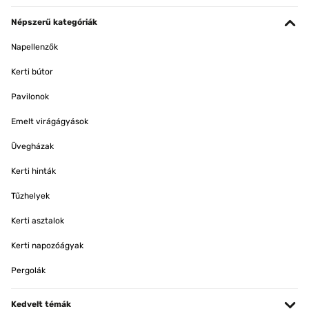
Népszerű kategóriák
Napellenzők
Kerti bútor
Pavilonok
Emelt virágágyások
Üvegházak
Kerti hinták
Tűzhelyek
Kerti asztalok
Kerti napozóágyak
Pergolák
Kedvelt témák