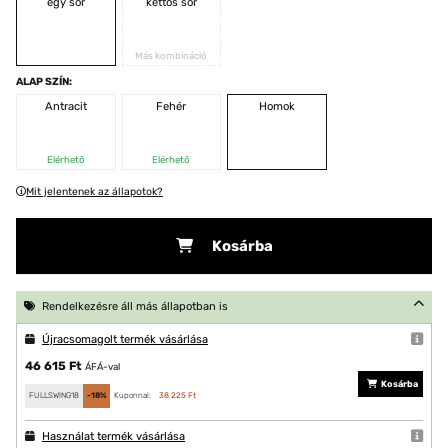
egy sor
kettős sor
Más kombináció
ALAP SZÍN:
Antracit
Fehér
Homok
Elérhető
Elérhető
Mit jelentenek az állapotok?
Kosárba
Rendelkezésre áll más állapotban is
Újracsomagolt termék vásárlása
46 615 Ft
ÁFÁ-val
Kosárba
FULLSWING18
-18%
Kuponnal:
38 225 Ft
Használat termék vásárlása