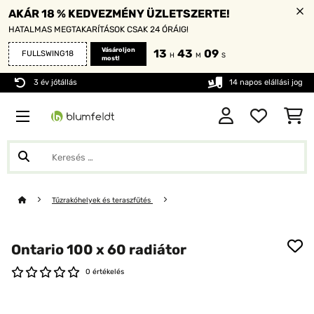
AKÁR 18 % KEDVEZMÉNY ÜZLETSZERTE!
HATALMAS MEGTAKARÍTÁSOK CSAK 24 ÓRÁIG!
Vásároljon
13
43
07
FULLSWING18
H
M
S
most!
3 év jótállás
14 napos elállási jog
Tűzrakóhelyek és teraszfűtés
Ontario 100 x 60 radiátor
0 értékelés