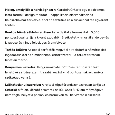
Meleg, amely illik a helyiséghez:
A Klarstein Ontario egy elektromos,
létra formájú design radiátor – nappalikhoz, előszobákhoz és
hálószobákhoz tervezve, ahol az esztétika és a funkcionalitás egyaránt
fontos.
Pontos hőmérsékletszabályozás:
A digitális termosztát ±0,5 °C
pontossággal tartja a kívánt szobahőmérsékletet – nincs állandó be- és
kikapcsolás, nincs felesleges áramfelvétel.
Tartós felület:
Az epoxi porfesték megvédi a radiátort a hőmérséklet-
ingadozásoktól és a mindennapi érintkezéstől – a felület tartósan
hibátlan marad.
Kényelmes vezérlés:
Programozható időzítő és termosztát teszi
lehetővé az igény szerinti szabályozást – hő pontosan akkor, amikor
szükséged van rá.
Láthatatlanul szerelve:
A rejtett rögzítőrendszer szorosan tartja az
Ontariót a falon, látható csavarok nélkül. Csak 8–12 cm mélységével
nem foglal helyet a padlón, és bármilyen fali helyzetbe illeszkedik.