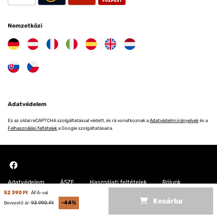
Nemzetközi
Adatvédelem
Ez az oldal reCAPTCHA szolgáltatással védett, és rá vonatkoznak a
Adatvédelmi irányelvek
és a
Felhasználási feltételek
a Google szolgáltatásaira.
Adatvédelem
ÁSZF
Használati feltételek
Rólunk
52 390 Ft
ÁFÁ-val
Kosárba
Copyright © 2026 Blumfeldt. All rights reserved
93 990 Ft
-44%
Bevezető ár: