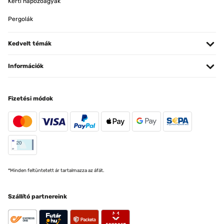
Kerti napozóágyak
Pergolák
Kedvelt témák
Információk
Fizetési módok
*Minden feltüntetett ár tartalmazza az áfát.
Szállító partnereink