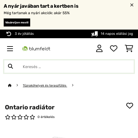
A nyár javában tart a kertben is
Még tartanak a nyári akciók: akár 55%
Vásároljon most!
3 év jótállás
14 napos elállási jog
Tűzrakóhelyek és teraszfűtés
Ontario radiátor
0 értékelés