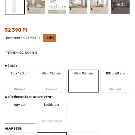
+4
52 390 Ft
Bevezető ár:
93 990 Ft
-44%
TERMÉKKÓD: 10041815
MÉRET:
30 x 120 cm
45 x 120 cm
45 x 180 cm
100 x 60 cm
Elérhető
Elérhető
Elérhető
A FŰTŐBORDÁK ELRENDEZÉSE:
egy sor
kettős sor
Más kombináció
ALAP SZÍN: