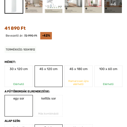
+4
41 890 Ft
Bevezető ár:
72 990 Ft
-42%
TERMÉKKÓD: 10041812
MÉRET:
30 x 120 cm
45 x 120 cm
45 x 180 cm
100 x 60 cm
Hamarosan újra
Elérhető
elérhető
Elérhető
A FŰTŐBORDÁK ELRENDEZÉSE:
egy sor
kettős sor
Más kombináció
ALAP SZÍN: