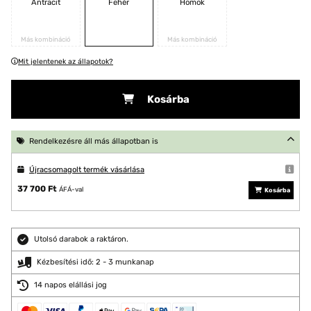
Antracit
Fehér
Homok
Más kombináció
Más kombináció
Mit jelentenek az állapotok?
Kosárba
Rendelkezésre áll más állapotban is
Újracsomagolt termék vásárlása
37 700 Ft
ÁFÁ-val
Kosárba
Utolsó darabok a raktáron.
Kézbesítési idő: 2 - 3 munkanap
14 napos elállási jog