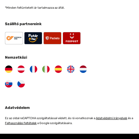
*Minden feltüntetett ár tartalmazza az áfát.
Szállító partnereink
Nemzetközi
Adatvédelem
Ez az oldal reCAPTCHA szolgáltatással védett, és rá vonatkoznak a
Adatvédelmi irányelvek
és a
Felhasználási feltételek
a Google szolgáltatásaira.