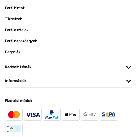
Kerti hinták
Tűzhelyek
Kerti asztalok
Kerti napozóágyak
Pergolák
Kedvelt témák
Információk
Fizetési módok