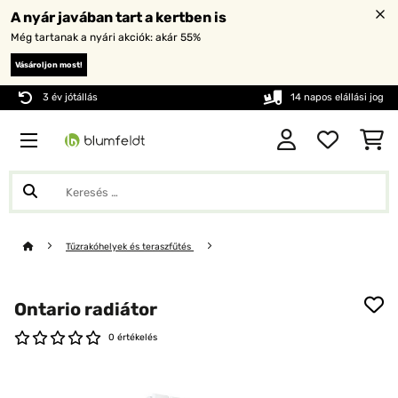
A nyár javában tart a kertben is
Még tartanak a nyári akciók: akár 55%
Vásároljon most!
3 év jótállás
14 napos elállási jog
Tűzrakóhelyek és teraszfűtés
Ontario radiátor
0 értékelés