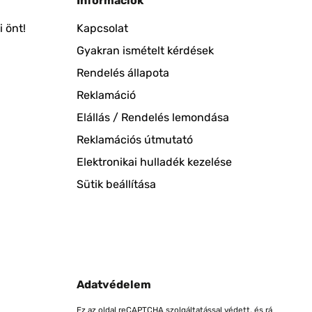
Információk
 önt!
Kapcsolat
Gyakran ismételt kérdések
Rendelés állapota
Reklamáció
Elállás / Rendelés lemondása
Reklamációs útmutató
Elektronikai hulladék kezelése
Sütik beállítása
Adatvédelem
Ez az oldal reCAPTCHA szolgáltatással védett, és rá