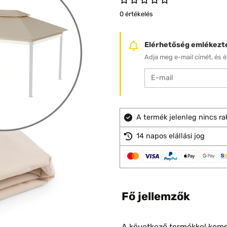
0 értékelés
Elérhetőség emlékezt
Adja meg e-mail címét, és ér
A termék jelenleg nincs ra
14 napos elállási jog
Fő jellemzők
A következő termékkel kompa