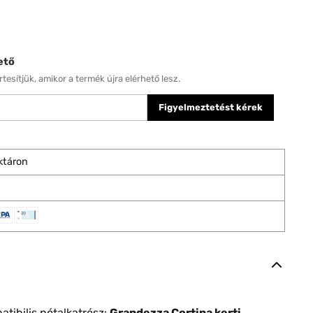
ető
tesítjük, amikor a termék újra elérhető lesz.
Figyelmeztetést kérek
ktáron
tibilis pótalkatrész:
Grandezza Cortina kerti