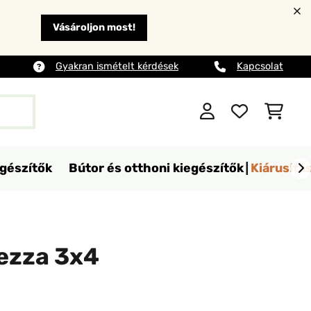
Vásároljon most!
Gyakran ismételt kérdések
Kapcsolat
egészítők
Bútor és otthoni kiegészítők
Kiárusítá
dezza 3x4