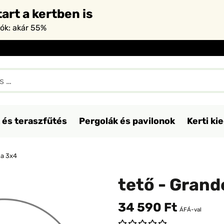
art a kertben is
iók: akár 55%
 és teraszfűtés
Pergolák és pavilonok
Kerti ki
za 3x4
tető - Gran
34 590 Ft
ÁFÁ-val