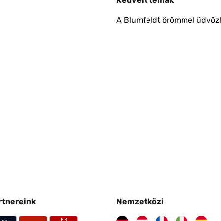
Kedvelt témák
A Blumfeldt örömmel üdvözli
artnereink
Nemzetközi