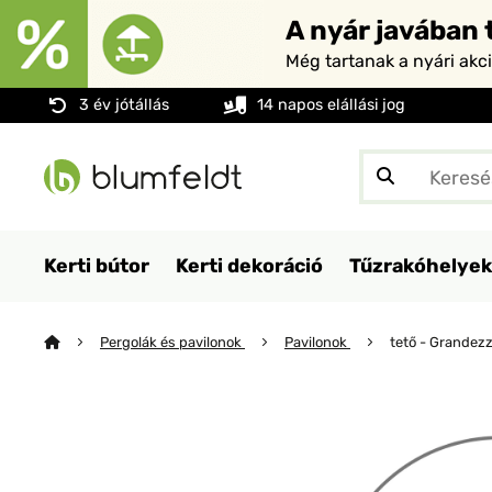
A nyár javában t
Még tartanak a nyári akc
3 év jótállás
14 napos elállási jog
Kerti bútor
Kerti dekoráció
Tűzrakóhelyek
Pergolák és pavilonok
Pavilonok
tető - Grandez