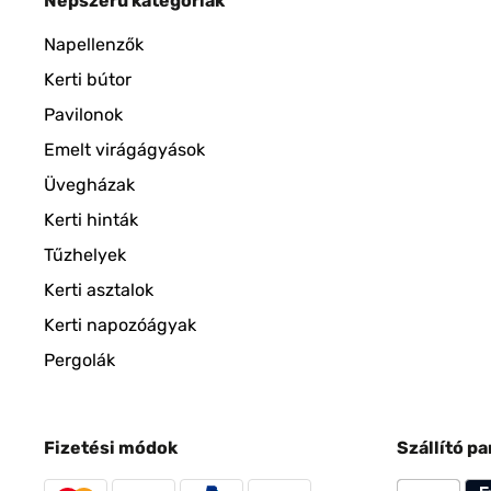
Népszerű kategóriák
Napellenzők
Kerti bútor
Pavilonok
Emelt virágágyások
Üvegházak
Kerti hinták
Tűzhelyek
Kerti asztalok
Kerti napozóágyak
Pergolák
Fizetési módok
Szállító p