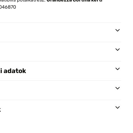
0046870
i adatok
k