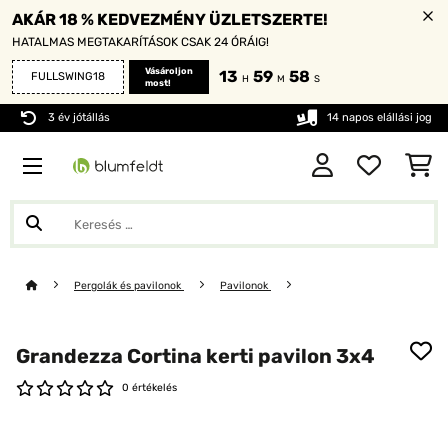
AKÁR 18 % KEDVEZMÉNY ÜZLETSZERTE!
HATALMAS MEGTAKARÍTÁSOK CSAK 24 ÓRÁIG!
Vásároljon
13
59
58
FULLSWING18
H
M
S
most!
3 év jótállás
14 napos elállási jog
Pergolák és pavilonok
Pavilonok
Grandezza Cortina kerti pavilon 3x4
0 értékelés