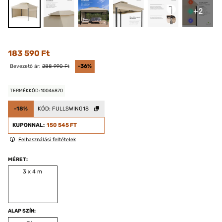
+2
183 590 Ft
Bevezető ár:
288 990 Ft
-36%
TERMÉKKÓD: 10046870
-18%
KÓD:
FULLSWING18
KUPONNAL:
150 545 FT
Felhasználási feltételek
MÉRET:
3 x 4 m
ALAP SZÍN: