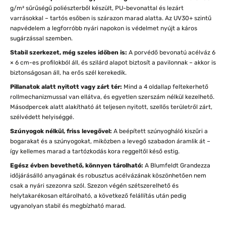
g/m² sűrűségű poliészterből készült, PU-bevonattal és lezárt
varrásokkal – tartós esőben is szárazon marad alatta. Az UV30+ szintű
napvédelem a legforróbb nyári napokon is védelmet nyújt a káros
sugárzással szemben.
Stabil szerkezet, még szeles időben is:
A porvédő bevonatú acélváz 6
× 6 cm-es profilokból áll, és szilárd alapot biztosít a pavilonnak – akkor is
biztonságosan áll, ha erős szél kerekedik.
Pillanatok alatt nyitott vagy zárt tér:
Mind a 4 oldallap feltekerhető
rollmechanizmussal van ellátva, és egyetlen szerszám nélkül kezelhető.
Másodpercek alatt alakítható át teljesen nyitott, szellős területről zárt,
szélvédett helyiséggé.
Szúnyogok nélkül, friss levegővel:
A beépített szúnyogháló kiszűri a
bogarakat és a szúnyogokat, miközben a levegő szabadon áramlik át –
így kellemes marad a tartózkodás kora reggeltől késő estig.
Egész évben bevethető, könnyen tárolható:
A Blumfeldt Grandezza
időjárásálló anyagának és robusztus acélvázának köszönhetően nem
csak a nyári szezonra szól. Szezon végén szétszerelhető és
helytakarékosan eltárolható, a következő felállítás után pedig
ugyanolyan stabil és megbízható marad.