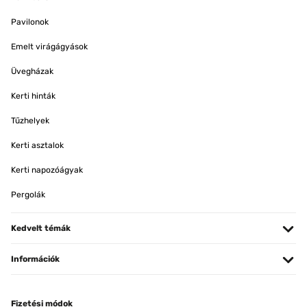
Pavilonok
Emelt virágágyások
Üvegházak
Kerti hinták
Tűzhelyek
Kerti asztalok
Kerti napozóágyak
Pergolák
Kedvelt témák
Információk
Fizetési módok