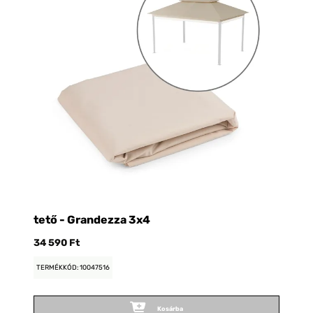
tető - Grandezza 3x4
c
34 590 Ft
3 
TERMÉKKÓD: 10047516
TE
Kosárba