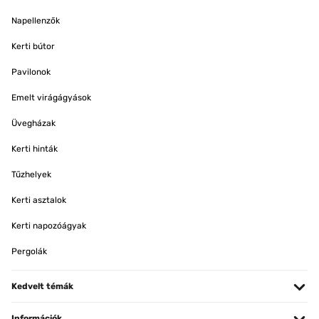
Napellenzők
Kerti bútor
Pavilonok
Emelt virágágyások
Üvegházak
Kerti hinták
Tűzhelyek
Kerti asztalok
Kerti napozóágyak
Pergolák
Kedvelt témák
Információk