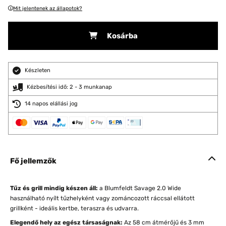
Mit jelentenek az állapotok?
Kosárba
Készleten
Kézbesítési idő: 2 - 3 munkanap
14 napos elállási jog
Fő jellemzők
Tűz és grill mindig készen áll:
a Blumfeldt Savage 2.0 Wide
használható nyílt tűzhelyként vagy zománcozott ráccsal ellátott
grillként - ideális kertbe, teraszra és udvarra.
Elegendő hely az egész társaságnak:
Az 58 cm átmérőjű és 3 mm