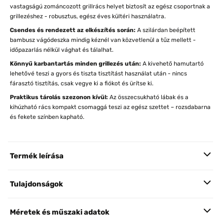
vastagságú zománcozott grillrács helyet biztosít az egész csoportnak a
grillezéshez - robusztus, egész éves kültéri használatra.
Csendes és rendezett az elkészítés során:
A szilárdan beépített
bambusz vágódeszka mindig kéznél van közvetlenül a tűz mellett -
időpazarlás nélkül vághat és tálalhat.
Könnyű karbantartás minden grillezés után:
A kivehető hamutartó
lehetővé teszi a gyors és tiszta tisztítást használat után - nincs
fárasztó tisztítás, csak vegye ki a fiókot és ürítse ki.
Praktikus tárolás szezonon kívül:
Az összecsukható lábak és a
kihúzható rács kompakt csomaggá teszi az egész szettet – rozsdabarna
és fekete színben kapható.
Termék leírása
Tulajdonságok
Méretek és műszaki adatok