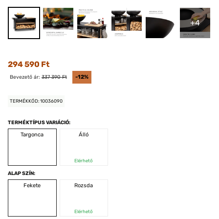
+4
294 590 Ft
Bevezető ár:
337 390 Ft
-12%
TERMÉKKÓD: 10036090
TERMÉKTÍPUS VARIÁCIÓ:
Targonca
Álló
Elérhető
ALAP SZÍN:
Fekete
Rozsda
Elérhető