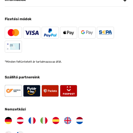
Fizetési módok
*Minden feltüntetett ár tartalmazza az áfát.
Szállító partnereink
Nemzetközi