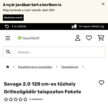
A nyár javában tart a kertben is
Még tartanak a nyári akciók: akár 55%
Vásároljon most!
3 év jótállás
14 napos elállási jog
Tűzrakóhelyek és teraszfűtés
Tűzrakóhelyek
Savage 2.0 128 cm-es tűzhely
Grillezőgödör talapzaton Fekete
0 értékelés