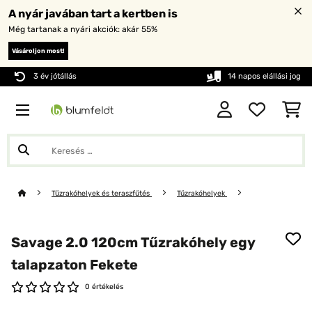
A nyár javában tart a kertben is
Még tartanak a nyári akciók: akár 55%
Vásároljon most!
3 év jótállás
14 napos elállási jog
Tűzrakóhelyek és teraszfűtés
Tűzrakóhelyek
Savage 2.0 120cm Tűzrakóhely egy
talapzaton Fekete
0 értékelés