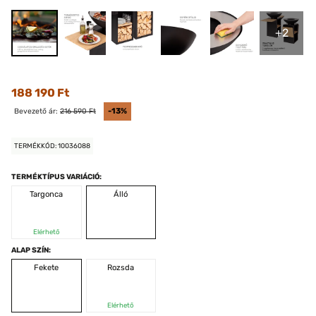
+2
188 190 Ft
Bevezető ár:
216 590 Ft
-13%
TERMÉKKÓD: 10036088
TERMÉKTÍPUS VARIÁCIÓ:
Targonca
Álló
Elérhető
ALAP SZÍN:
Fekete
Rozsda
Elérhető