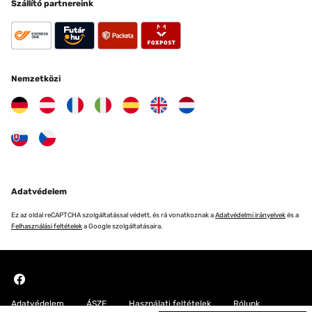
Szállító partnereink
Nemzetközi
Adatvédelem
Ez az oldal reCAPTCHA szolgáltatással védett, és rá vonatkoznak a
Adatvédelmi irányelvek
és a
Felhasználási feltételek
a Google szolgáltatásaira.
Adatvédelem
ÁSZF
Használati feltételek
Rólunk