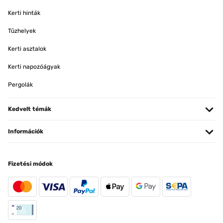
Kerti hinták
Tűzhelyek
Kerti asztalok
Kerti napozóágyak
Pergolák
Kedvelt témák
Információk
Fizetési módok