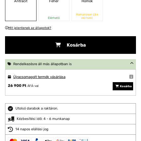
Antracit
Fehér
Homok
Hamarosan újra
Elérhető
elérhető
Mit jelentenek az állapotok?
Kosárba
Rendelkezésre áll más állapotban is
Újracsomagolt termék vásárlása
26 900 Ft
ÁFÁ-val
Kosárba
Utolsó darabok a raktáron.
Kézbesítési idő: 4 - 6 munkanap
14 napos elállási jog