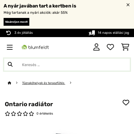
A nyár javában tart a kertben is
Még tartanak a nyári akciók: akár 55%
Vásároljon most!
3 év jótállás
14 napos elállási jog
Tűzrakóhelyek és teraszfűtés
Ontario radiátor
0 értékelés