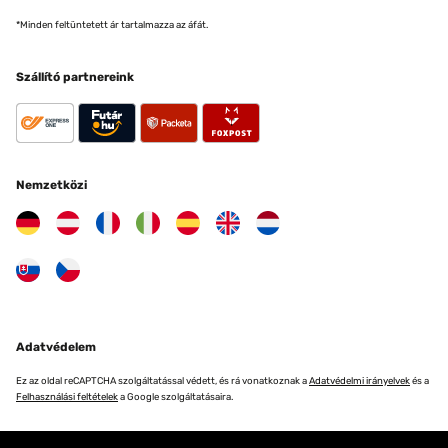
*Minden feltüntetett ár tartalmazza az áfát.
Szállító partnereink
Nemzetközi
Adatvédelem
Ez az oldal reCAPTCHA szolgáltatással védett, és rá vonatkoznak a
Adatvédelmi irányelvek
és a
Felhasználási feltételek
a Google szolgáltatásaira.