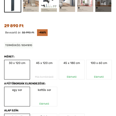
+4
29 890 Ft
Bevezető ár:
55 990 Ft
-46%
TERMÉKKÓD: 10041810
MÉRET:
30 x 120 cm
45 x 120 cm
45 x 180 cm
100 x 60 cm
Más kombináció
Elérhető
Elérhető
A FŰTŐBORDÁK ELRENDEZÉSE:
egy sor
kettős sor
Elérhető
ALAP SZÍN: