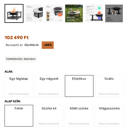
+3
102 490 Ft
Bevezető ár:
172 990 Ft
-40%
TERMÉKKÓD: 10041261
ALAK:
Egy téglalap
Egy négyzet
Elliptikus
Ovális
Más kombináció
Más kombináció
Más kombináció
ALAP SZÍN:
Fehér
Szürke kő
Sötét szürke
Világosszürke
Más kombináció
Más kombináció
Más kombináció