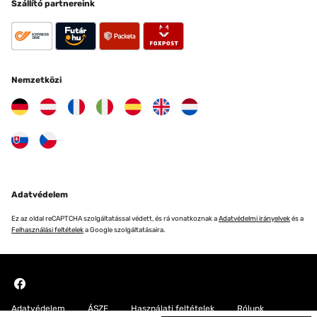
Szállító partnereink
Nemzetközi
Adatvédelem
Ez az oldal reCAPTCHA szolgáltatással védett, és rá vonatkoznak a
Adatvédelmi irányelvek
és a
Felhasználási feltételek
a Google szolgáltatásaira.
Adatvédelem
ÁSZF
Használati feltételek
Rólunk