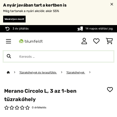
A nyár javában tart a kertben is
Még tartanak a nyári akciók: akár 55%
Vásároljon most!
3 év jótállás
14 napos elállási jog
Tűzrakóhelyek és teraszfűtés
Tűzrakóhelyek
Merano Circolo L, 3 az 1-ben
tűzrakóhely
0 értékelés