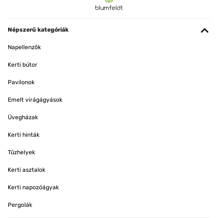
Népszerű kategóriák
Napellenzők
Kerti bútor
Pavilonok
Emelt virágágyások
Üvegházak
Kerti hinták
Tűzhelyek
Kerti asztalok
Kerti napozóágyak
Pergolák