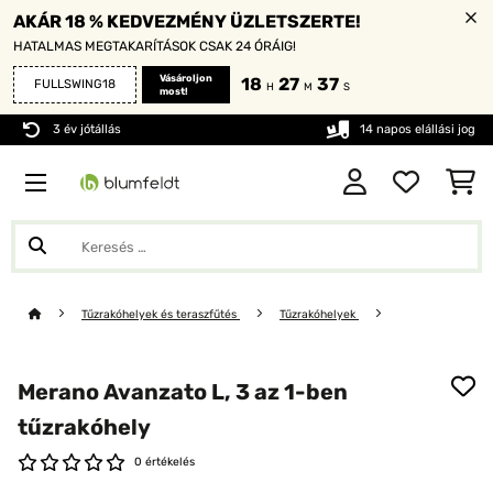
AKÁR 18 % KEDVEZMÉNY ÜZLETSZERTE!
HATALMAS MEGTAKARÍTÁSOK CSAK 24 ÓRÁIG!
Vásároljon
18
27
36
FULLSWING18
H
M
S
most!
3 év jótállás
14 napos elállási jog
Tűzrakóhelyek és teraszfűtés
Tűzrakóhelyek
Merano Avanzato L, 3 az 1-ben
tűzrakóhely
0 értékelés