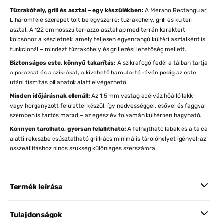
Tűzrakóhely, grill és asztal – egy készülékben:
A Merano Rectangular
L háromféle szerepet tölt be egyszerre: tűzrakóhely, grill és kültéri
asztal. A 122 cm hosszú terrazzo asztallap mediterrán karaktert
kölcsönöz a készletnek, amely teljesen egyenrangú kültéri asztalként is
funkcionál – mindezt tűzrakóhely és grillezési lehetőség mellett.
Biztonságos este, könnyű takarítás:
A szikrafogó fedél a tálban tartja
a parazsat és a szikrákat, a kivehető hamutartó révén pedig az este
utáni tisztítás pillanatok alatt elvégezhető.
Minden időjárásnak ellenáll:
Az 1,5 mm vastag acélváz hőálló lakk-
vagy horganyzott felülettel készül, így nedvességgel, esővel és faggyal
szemben is tartós marad – az egész év folyamán kültérben hagyható.
Könnyen tárolható, gyorsan felállítható:
A felhajtható lábak és a tálca
alatti rekeszbe csúsztatható grillrács minimális tárolóhelyet igényel; az
összeállításhoz nincs szükség különleges szerszámra.
Termék leírása
Tulajdonságok