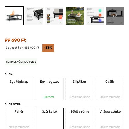
+3
99 690 Ft
Bevezető ár:
155 990 Ft
-36%
TERMÉKKÓD: 10041255
ALAK:
Egy téglalap
Egy négyzet
Elliptikus
Ovális
Elérhető
Más kombináció
Más kombináció
ALAP SZÍN:
Fehér
Szürke kő
Sötét szürke
Világosszürke
Más kombináció
Más kombináció
Más kombináció