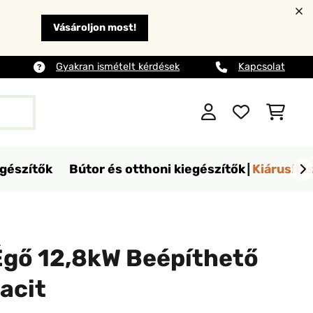
Vásároljon most!
Gyakran ismételt kérdések
Kapcsolat
egészítők
Bútor és otthoni kiegészítők
Kiárusítá
Égő 12,8kW Beépíthető
racit