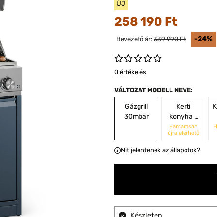
ÚJ
258 190 Ft
-24%
Bevezető ár:
339 990 Ft
0 értékelés
VÁLTOZAT MODELL NEVE:
Gázgrill
Kerti
K
30mbar
konyha -
30 mbar
Hamarosan
H
újra elérhető
Mit jelentenek az állapotok?
Készleten