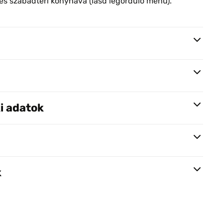
jes szabadtéri konyhává (lásd legördülő menü).
i adatok
k