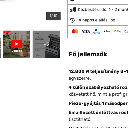
Kézbesítési idő: 1 - 2 mu
1/10
14 napos elállási jog
+5
Fő jellemzők
12.800 W teljesítmény 8–1
egyszerre.
4 külön szabályozható ro
közvetett hő, mint a profi gri
Piezo-gyújtás 1 másodperc
Emaillezett öntöttvas ros
tisztítható.