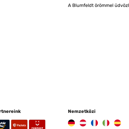
A Blumfeldt örömmel üdvözli
artnereink
Nemzetközi