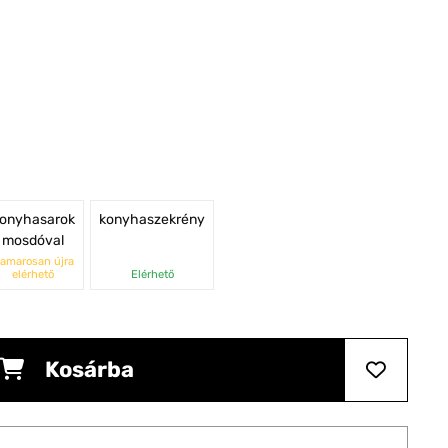
onyhasarok
konyhaszekrény
mosdóval
amarosan újra
elérhető
Elérhető
Kosárba