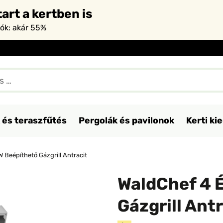
art a kertben is
iók: akár 55%
 és teraszfűtés
Pergolák és pavilonok
Kerti ki
 Beépíthető Gázgrill Antracit
WaldChef 4 
Gázgrill Ant