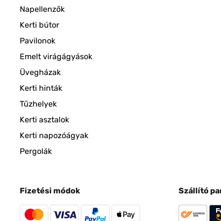
Napellenzők
Kerti bútor
Pavilonok
Emelt virágágyások
Üvegházak
Kerti hinták
Tűzhelyek
Kerti asztalok
Kerti napozóágyak
Pergolák
Fizetési módok
Szállító p