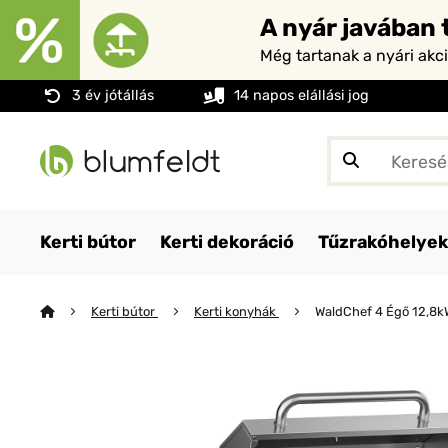
A nyár javában t
Még tartanak a nyári akc
3 év jótállás
14 napos elállási jog
Kerti bútor
Kerti dekoráció
Tűzrakóhelyek
Kerti bútor
Kerti konyhák
WaldChef 4 Égő 12,8kW