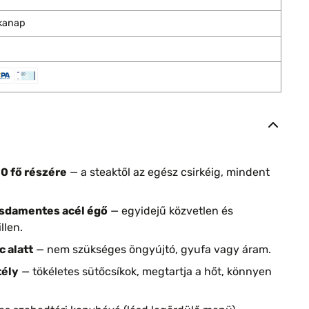
nkanap
0 fő részére
— a steaktől az egész csirkéig, mindent
zsdamentes acél égő
— egyidejű közvetlen és
llen.
 alatt
— nem szükséges öngyújtó, gyufa vagy áram.
tély
— tökéletes sütőcsíkok, megtartja a hőt, könnyen