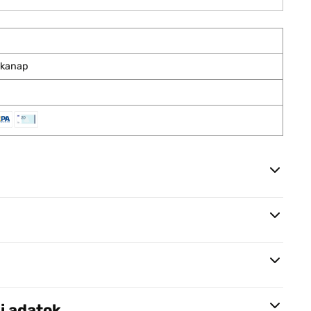
nkanap
i adatok