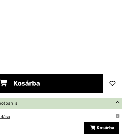
Kosárba
potban is
rlása
Kosárba