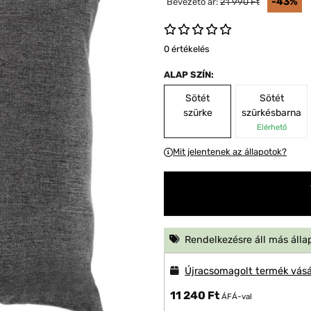
-43%
Bevezető ár:
21 990 Ft
0 értékelés
ALAP SZÍN:
Sötét
Sötét
szürke
szürkésbarna
Elérhető
Mit jelentenek az állapotok?
Rendelkezésre áll más álla
Újracsomagolt termék vásá
11 240 Ft
ÁFÁ-val