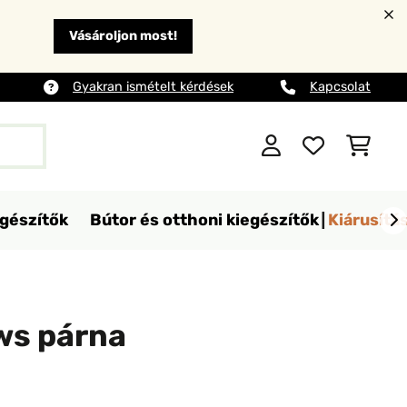
Vásároljon most!
Gyakran ismételt kérdések
Kapcsolat
egészítők
Bútor és otthoni kiegészítők
Kiárusítá
ows párna