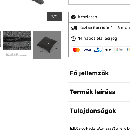
1/6
Készleten
Kézbesítési idő: 4 - 6 mu
14 napos elállási jog
+1
Fő jellemzők
Termék leírása
Tulajdonságok
Méretek és műszak