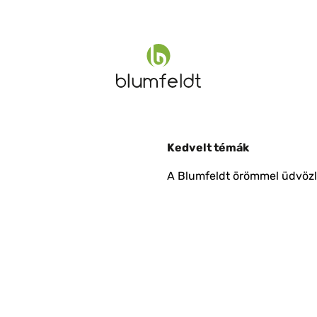
Kedvelt témák
A Blumfeldt örömmel üdvözli