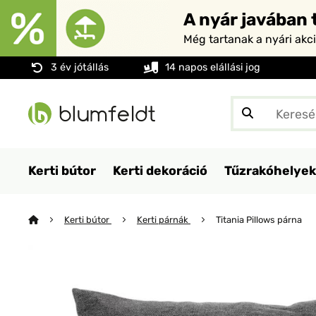
A nyár javában t
Még tartanak a nyári akc
3 év jótállás
14 napos elállási jog
Kerti bútor
Kerti dekoráció
Tűzrakóhelyek
Kerti bútor
Kerti párnák
Titania Pillows párna