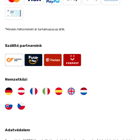
*Minden feltüntetett ár tartalmazza az áfát.
Szállító partnereink
Nemzetközi
Adatvédelem