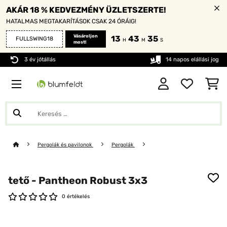
AKÁR 18 % KEDVEZMÉNY ÜZLETSZERTE!
HATALMAS MEGTAKARÍTÁSOK CSAK 24 ÓRÁIG!
Vásároljon
13
43
35
FULLSWING18
H
M
S
most!
3 év jótállás
14 napos elállási jog
Pergolák és pavilonok
Pergolák
tető - Pantheon Robust 3x3
0 értékelés