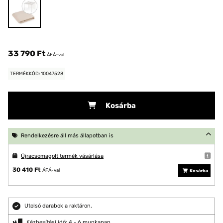
33 790 Ft
ÁFÁ-val
TERMÉKKÓD: 10047528
Kosárba
Rendelkezésre áll más állapotban is
Újracsomagolt termék vásárlása
30 410 Ft
ÁFÁ-val
Kosárba
Utolsó darabok a raktáron.
Kézbesítési idő: 4 - 6 munkanap