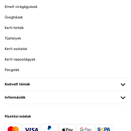
Emelt virágágyások
Üvegházak
Kerti hinták
Tűzhelyek
Kerti asztalok
Kerti napozóágyak
Pergolák
Kedvelt témák
Információk
Fizetési módok