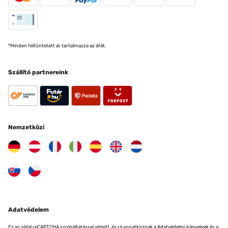
*Minden feltüntetett ár tartalmazza az áfát.
Szállító partnereink
Nemzetközi
Adatvédelem
Ez az oldal reCAPTCHA szolgáltatással védett, és rá vonatkoznak a
Adatvédelmi irányelvek
és a