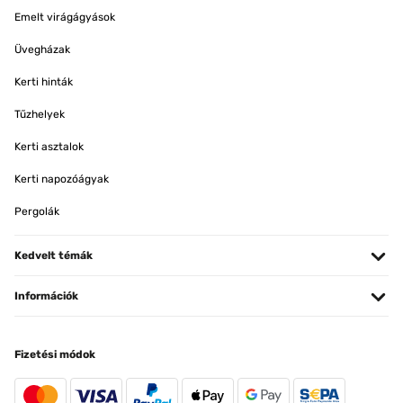
Emelt virágágyások
Üvegházak
Kerti hinták
Tűzhelyek
Kerti asztalok
Kerti napozóágyak
Pergolák
Kedvelt témák
Információk
Fizetési módok