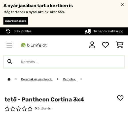
A nyár javában tart a kertben is
Még tartanak a nyári akciók: akár 55%
Vásároljon most!
3 év jótállás
14 napos elállási jog
Pergolák és pavilonok
Pergolák
tető - Pantheon Cortina 3x4
0 értékelés