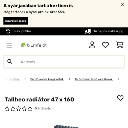
A nyár javában tart a kertben is
Még tartanak a nyári akciók: akár 55%
Vásároljon most!
3 év jótállás
14 napos elállási jog
oni kiegészítők
Fürdőszobai kiegészítők
Törölközőszárító radiátorok
Tallheo radiátor 47 x 160
0 értékelés