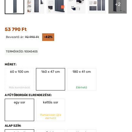
+2
53 790 Ft
Bevezető ár:
92 990 Ft
-42%
TERMÉKKÓD: 10045405
MÉRET:
60 x 100 cm
160 x 47 cm
180 x 41 cm
Más kombináció
Elérhető
A FŰTŐBORDÁK ELRENDEZÉSE:
egy sor
kettős sor
Hamarosan újra
elérhető
ALAP SZÍN: