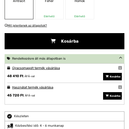
Antracit
Fehér
Homok
Elérhető
Elérhető
Mit jelentenek az állapotok?
Kosárba
Rendelkezésre áll más állapotban is
Újracsomagolt termék vásárlása
48 410 Ft
ÁFÁ-val
Kosárba
Használat termék vásárlása
45 720 Ft
ÁFÁ-val
Kosárba
Készleten
Kézbesítési idő: 4 - 6 munkanap