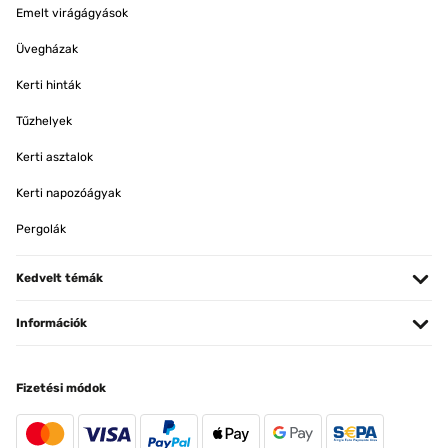
Emelt virágágyások
Üvegházak
Kerti hinták
Tűzhelyek
Kerti asztalok
Kerti napozóágyak
Pergolák
Kedvelt témák
Információk
Fizetési módok